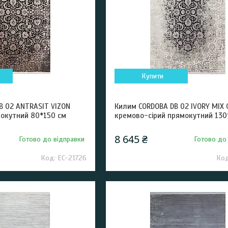
Купити
B 02 ANTRASIT VIZON
Килим CORDOBA DB 02 IVORY MIX 
мокутний 80*150 см
кремово-сірий прямокутний 130
8 645 ₴
Готово до відправки
Готово до
EC-21726