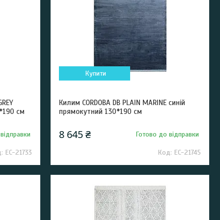
Купити
GREY
Килим CORDOBA DB PLAIN MARINE синій
*190 см
прямокутний 130*190 см
8 645 ₴
 відправки
Готово до відправки
EC-21733
EC-21745