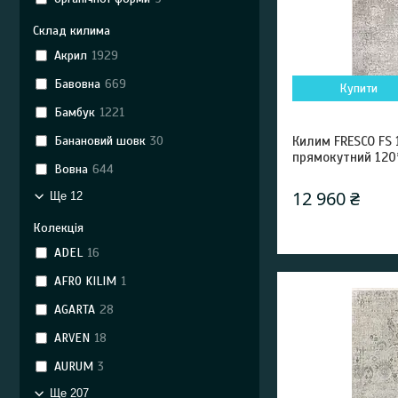
Склад килима
Акрил
1929
Бавовна
669
Купити
Бамбук
1221
Банановий шовк
30
Килим FRESCO FS 
прямокутний 120
Вовна
644
12 960 ₴
Ще 12
Колекція
ADEL
16
AFRO KILIM
1
AGARTA
28
ARVEN
18
AURUM
3
Ще 207