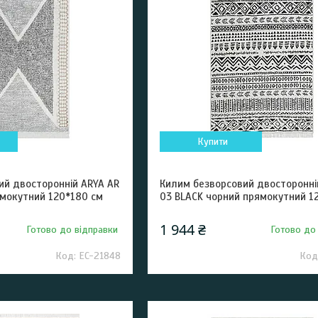
Купити
ий двосторонній ARYA AR
Килим безворсовий двосторонні
ямокутний 120*180 см
03 BLACK чорний прямокутний 1
1 944 ₴
Готово до відправки
Готово до
EC-21848