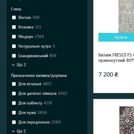
Стиль
Вінтаж
368
Класика
121
Модерн
2384
Купити
Натуральне хутро
9
Килим FRESCO FS 
Скандинавський
838
прямокутний 80*
Ще 2
7 200 ₴
Призначення килима/доріжки
Для вітальні
4857
Для дитячої кімнати
4342
Для кабінету
4178
Для кухні
2894
Для передпокою
2589
Ще 2