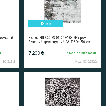
Купити
ро-синій
Килим FRESCO FS 01 GREY BEIGE сіро-
бежевий прямокутний SALE 80*150 см
7 200 ₴
і
Готово до відправки
EC-21515
EC-21522