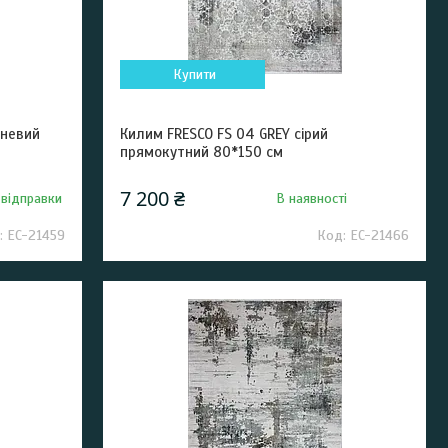
Купити
чневий
Килим FRESCO FS 04 GREY сірий
прямокутний 80*150 см
7 200 ₴
 відправки
В наявності
EC-21459
EC-21466