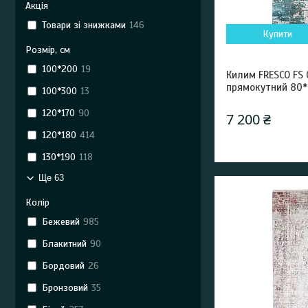
Акція
Товари зі знижками
146
Купити
Розмір, см
100*200
19
Килим FRESCO FS 0
прямокутний 80*
100*300
13
120*170
90
7 200 ₴
120*180
414
130*190
118
Ще 63
Колір
Бежевий
985
Блакитний
90
Бордовий
26
Бронзовий
35