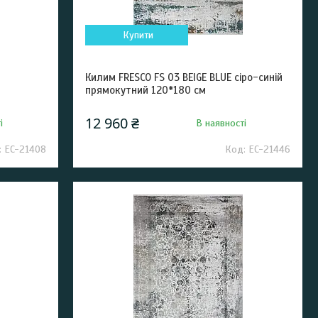
Купити
Килим FRESCO FS 03 BEIGE BLUE сіро-синій
прямокутний 120*180 см
12 960 ₴
і
В наявності
EC-21408
EC-21446