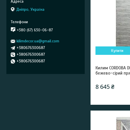
Дніпро, Україна
+380 (67) 630-06-87
kilimdecor.ua@gmail.com
+380676300687
Купити
+380676300687
+380676300687
Килим CORDOBA D
бежево-сірий пр
8 645 ₴