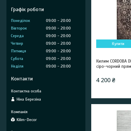
Графік роботи
Понеділок
09:00
20:00
Вівторок
09:00
20:00
Середа
09:00
20:00
Четвер
09:00
20:00
Купити
Пʼятниця
09:00
20:00
Субота
09:00
20:00
Килим CORDOBA D
Неділя
09:00
20:00
сіро-чорний пря
Контакти
4 200 ₴
Ніна Березіна
Kilim-Decor