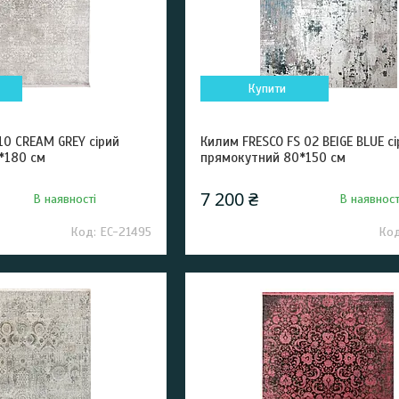
Купити
10 CREAM GREY сірий
Килим FRESCO FS 02 BEIGE BLUE сі
*180 см
прямокутний 80*150 см
7 200 ₴
В наявності
В наявност
EC-21495