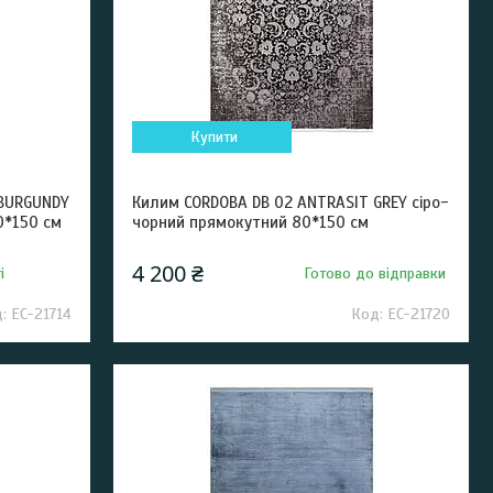
Купити
 BURGUNDY
Килим CORDOBA DB 02 ANTRASIT GREY сіро-
0*150 см
чорний прямокутний 80*150 см
4 200 ₴
і
Готово до відправки
EC-21714
EC-21720