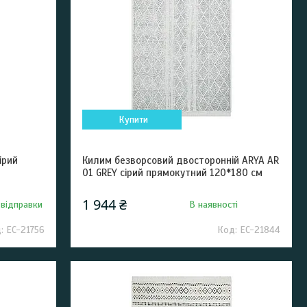
Купити
ірий
Килим безворсовий двосторонній ARYA AR
01 GREY сірий прямокутний 120*180 см
1 944 ₴
 відправки
В наявності
EC-21756
EC-21844