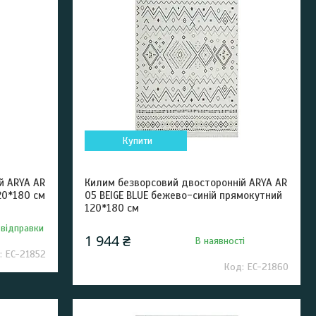
Купити
й ARYA AR
Килим безворсовий двосторонній ARYA AR
20*180 см
05 BEIGE BLUE бежево-синій прямокутний
120*180 см
 відправки
1 944 ₴
В наявності
EC-21852
EC-21860