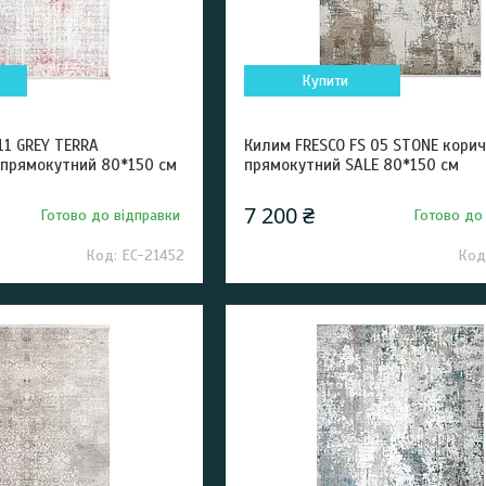
Купити
11 GREY TERRA
Килим FRESCO FS 05 STONE кори
 прямокутний 80*150 см
прямокутний SALE 80*150 см
7 200 ₴
Готово до відправки
Готово до
EC-21452