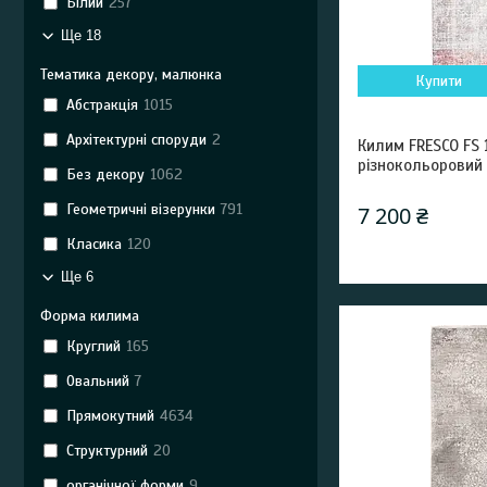
Білий
257
Ще 18
Тематика декору, малюнка
Купити
Абстракція
1015
Архітектурні споруди
2
Килим FRESCO FS 
різнокольоровий
Без декору
1062
Геометричні візерунки
791
7 200 ₴
Класика
120
Ще 6
Форма килима
Круглий
165
Овальний
7
Прямокутний
4634
Структурний
20
органічної форми
9