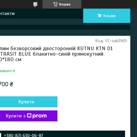
Кошик
нтакти
Кошик
Код:
EC-tab0905
лим безворсовий двосторонній KUTNU KTN 01
TRASIT BLUE блакитно-синій прямокутний
0*180 см
аявності
700 ₴
Купити
Купити з
+380 (67) 630-06-87