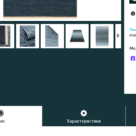
пов
У к
буд
пис
Характеристики