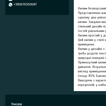
+380676300687
Килим безворсовий
Представляємо вам
одному: два унікал
килим. Завдяки вис
стильний дизайн пі
гостей унікальним 
Килим простий у до
Цей килим у стилі 
приміщенні.
Килим у дизайні з 
треба додати текст
природні поверхні 
Прямокутний килим 
диваном. Візуально
вигляд приміщення
Склад: 85% Бавовн
Виходячи з характе
передпокій, у кабін
Умови