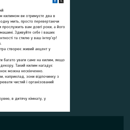
ий
м килимом ви отримуєте два в
в одну мить, просто перевертаючи
 прослужить вам довгі роки, а його
машині. Здивуйте себе і ваших
тності та стилю у ваш інтер'єр!
.
ітра створює живий акцент у
ати багато уваги саме на килим, якщо
 декору. Такий килим нагадує
юнок можна нескінченно.
и, наприклад, зони відпочинку з
рювати чистий і організований
ухню, в дитячу кімнату, у