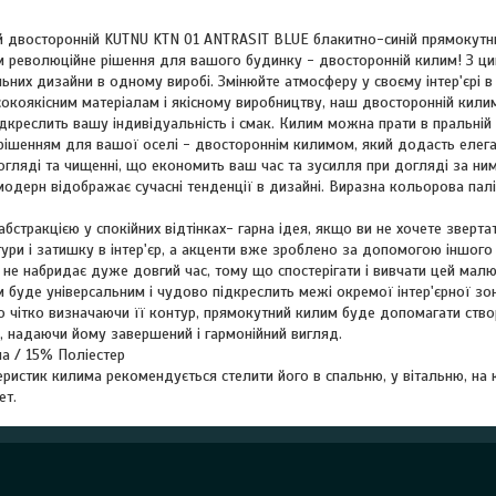
 двосторонній KUTNU KTN 01 ANTRASIT BLUE блакитно-синій прямокутн
 революційне рішення для вашого будинку - двосторонній килим! З ци
ьних дизайни в одному виробі. Змінюйте атмосферу у своєму інтер'єрі 
окоякісним матеріалам і якісному виробництву, наш двосторонній килим
дкреслить вашу індивідуальність і смак. Килим можна прати в пральній 
рішенням для вашої оселі - двостороннім килимом, який додасть елеган
гляді та чищенні, що економить ваш час та зусилля при догляді за ним
модерн відображає сучасні тенденції в дизайні. Виразна кольорова пал
абстракцією у спокійних відтінках- гарна ідея, якщо ви не хочете зверт
ури і затишку в інтер'єр, а акценти вже зроблено за допомогою іншого
і не набридає дуже довгий час, тому що спостерігати і вивчати цей мал
буде універсальним і чудово підкреслить межі окремої інтер'єрної зон
 чітко визначаючи її контур, прямокутний килим буде допомагати ство
, надаючи йому завершений і гармонійний вигляд.
а / 15% Поліестер
ристик килима рекомендується стелити його в спальню, у вітальню, на к
ет.