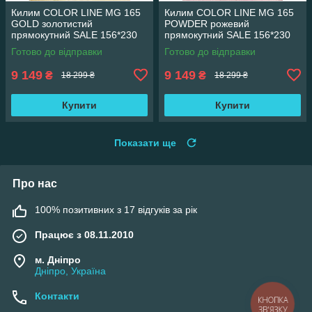
Килим COLOR LINE MG 165
Килим COLOR LINE MG 165
GOLD золотистий
POWDER рожевий
прямокутний SALE 156*230
прямокутний SALE 156*230
см
см
Готово до відправки
Готово до відправки
9 149
9 149
₴
₴
18 299 ₴
18 299 ₴
Купити
Купити
Показати ще
Про нас
100% позитивних з 17 відгуків за рік
Працює з 08.11.2010
м. Дніпро
Дніпро, Україна
Контакти
КНОПКА
ЗВ'ЯЗКУ