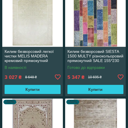
Килим безворсовий легкої
Килим безворсовий SIESTA
чистки MELIS MADERA
1500 MULTY різнокольоровий
кремовий прямокутний
прямокутний SALE 155*230
160*230 см
см
В наявності
Готово до відправки
3 027
5 347
₴
₴
8 648 ₴
10 695 ₴
Купити
Купити
–50%
–50%