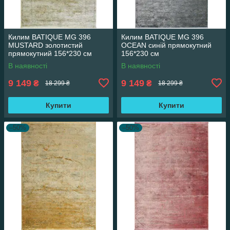
Килим BATIQUE MG 396
Килим BATIQUE MG 396
MUSTARD золотистий
OCEAN синій прямокутний
прямокутний 156*230 см
156*230 см
В наявності
В наявності
9 149
9 149
₴
₴
18 299 ₴
18 299 ₴
Купити
Купити
–50%
–50%