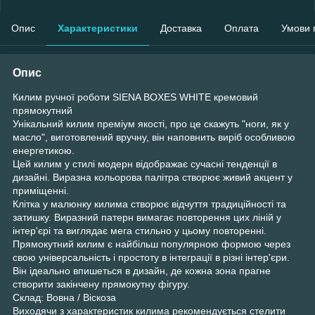
Опис
Характеристики
Доставка
Оплата
Умови 
Опис
Килим ручної роботи SIENA BOXES WHITE кремовий
прямокутний
Унікальний килим преміум якості, про це скажуть "ноги, як у
масло", виготовлений вручну, він наповнить виріб особливою
енергетикою.
Цей килим у стилі модерн відображає сучасні тенденції в
дизайні. Виразна кольорова палітра створює живий акцент у
приміщенні.
Клітка у малюнку килима створює відчуття традиційності та
затишку. Виразний патерн вимагає повторення цих ліній у
інтер'єрі та виглядає мега стильно у цьому повторенні.
Прямокутний килим є найбільш популярною формою через
свою універсальність і простоту в інтеграції в різні інтер'єри.
Він ідеально впишеться в дизайн, де кожна зона прагне
створити закінчену прямокутну фігуру.
Склад: Вовна / Віскоза
Виходячи з характеристик килима рекомендується стелити