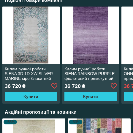
Подібні товари компанії
Килим ручної роботи
Килим ручної роботи
Кили
SIENA 3D 1D XW SILVER
SIENA RAINBOW PURPLE
ONN
MARINE сіро-блакитний
фіолетовий прямокутний
прям
прямокутний 170*240 см
170*240 см
36 720
36 720
36 
₴
₴
Купити
Купити
Акційні пропозиції та новинки
–65%
–50%