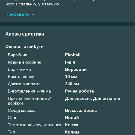
його в спальню, у вітальню.
Приховати
Характеристики
Основні атрибути
Виробник
Ekohali
Країна виробник
Індія
Вид килима
Ворсовий
Висота ворсу
10 мм
Довжина килима
240 см
Виготовлення килима
Ручна робота
Призначення килима/
Для спальні, Для вітальні
доріжки
Склад килима
Віскоза, Вовна
Стан
Новий
Тематика декору, малюнка
Клітка
Тип
Килим