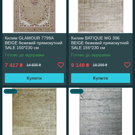
Килим GLAMOUR 7799A
Килим BATIQUE MG 396
BEIGE бежевий прямокутний
BEIGE бежевий прямокутний
SALE 150*230 см
SALE 156*230 см
Готово до відправки
Готово до відправки
7 417
9 149
₴
₴
14 835 ₴
18 299 ₴
Купити
Купити
–50%
–50%