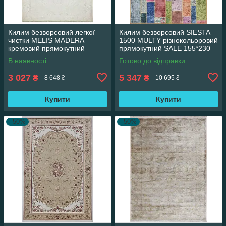
Килим безворсовий легкої
Килим безворсовий SIESTA
чистки MELIS MADERA
1500 MULTY різнокольоровий
кремовий прямокутний
прямокутний SALE 155*230
160*230 см
см
В наявності
Готово до відправки
3 027
5 347
₴
₴
8 648 ₴
10 695 ₴
Купити
Купити
–50%
–50%