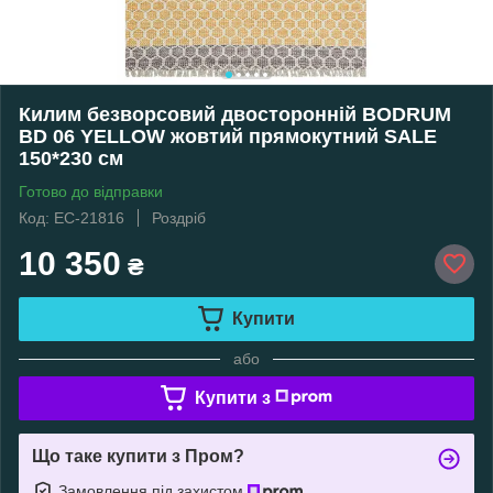
Килим безворсовий двосторонній BODRUM
BD 06 YELLOW жовтий прямокутний SALE
150*230 см
Готово до відправки
Код: EC-21816
Роздріб
10 350
₴
Купити
або
Купити з
Що таке купити з Пром?
Замовлення під захистом