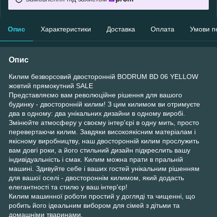
Опис
Характеристики
Доставка
Оплата
Умови п
Опис
Килим безворсовий двосторонній BODRUM BD 06 YELLOW
жовтий прямокутний SALE
Представляємо вам революційне рішення для вашого
будинку - двосторонній килим! З цим килимом ви отримуєте
два в одному: два унікальних дизайни в одному виробі.
Змінюйте атмосферу у своєму інтер'єрі в одну мить, просто
перевертаючи килим. Завдяки високоякісним матеріалам і
якісному виробництву, наш двосторонній килим прослужить
вам довгі роки, а його стильний дизайн підкреслить вашу
індивідуальність і смак. Килим можна прати в пральній
машині. Здивуйте себе і ваших гостей унікальним рішенням
для вашої оселі - двостороннім килимом, який додасть
елегантності та стилю у ваш інтер'єр!
Килим машинної роботи простий у догляді та чищенні, що
робить його ідеальним вибором для сімей з дітьми та
домашніми тваринами.