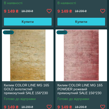
В наявності
В наявності
9 149
9 149
₴
₴
18 299 ₴
18 299 ₴
Купити
Купити
–50%
–50%
Килим COLOR LINE MG 165
Килим COLOR LINE MG 165
GOLD золотистий
POWDER рожевий
прямокутний SALE 156*230
прямокутний SALE 156*230
см
см
Готово до відправки
Готово до відправки
9 149
9 149
₴
₴
18 299 ₴
18 299 ₴