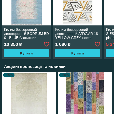
Килим безворсовий
Килим безворсовий
Кили
двосторонній BODRUM BD
двосторонній ARYA AR 18
SIE
01 BLUE блакитний
YELLOW GREY жовто-
різн
прямокутний 150*230 см
сірий прямокутний 80*150
пря
10 350
1 080
5 3
₴
₴
см
155*
Купити
Купити
Акційні пропозиції та новинки
–65%
–50%