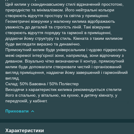
Цей килим у скандинавському стилі відзначений простотою,
природністю та мінімалізмом. Його нейтральні кольори
створюють відчуття простору та світла у приміщенні.
Геометричні візерунки у малюнку килима відображають
уважність до деталей та строгість ліній. Такі візерунки
створюють відчуття порядку та гармонії в приміщенні,
додаючи йому структуру та стиль. Кімната з таким килимом
буде виглядати виразно та динамічно.
Прямокутний килим буде універсальним і чудово підкреслить
межі окремої інтер'єрної зони, наприклад, зони відпочинку з
диваном. Візуально чітко визначаючи її контур, прямокутний
килим буде допомагати створювати чистий і організований
вигляд приміщення, надаючи йому завершений і гармонійний
вигляд.
Склад: 50% Бавовна / 50% Поліестер
Виходячи з характеристик килима рекомендується стелити
його в спальню, у вітальню, на кухню, в дитячу кімнату, у
передпокій, у кабінет.
Приховати
Характеристики