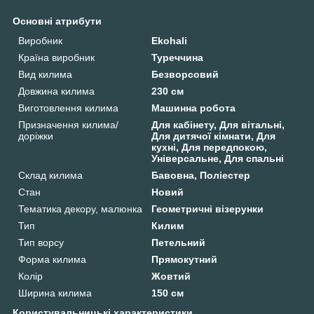
Основні атрибути
Виробник
Ekohali
Країна виробник
Туреччина
Вид килима
Безворсовий
Довжина килима
230 см
Виготовлення килима
Машинна робота
Призначення килима/
Для кабінету, Для вітальні,
доріжки
Для дитячої кімнати, Для
кухні, Для передпокою,
Універсальне, Для спальні
Склад килима
Бавовна, Поліестер
Стан
Новий
Тематика декору, малюнка
Геометричні візерунки
Тип
Килим
Тип ворсу
Петельний
Форма килима
Прямокутний
Колір
Жовтий
Ширина килима
150 см
Користувальницькі характеристики