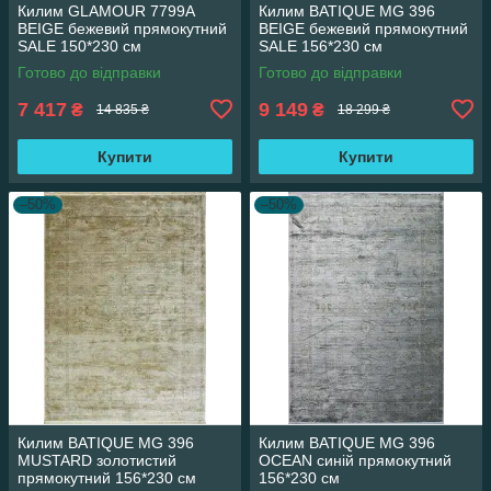
Килим GLAMOUR 7799A
Килим BATIQUE MG 396
BEIGE бежевий прямокутний
BEIGE бежевий прямокутний
SALE 150*230 см
SALE 156*230 см
Готово до відправки
Готово до відправки
7 417
9 149
₴
₴
14 835 ₴
18 299 ₴
Купити
Купити
–50%
–50%
Килим BATIQUE MG 396
Килим BATIQUE MG 396
MUSTARD золотистий
OCEAN синій прямокутний
прямокутний 156*230 см
156*230 см