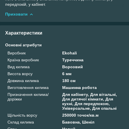
передпокій, у кабінет.
Приховати
Характеристики
Основні атрибути
Виробник
Ekohali
Країна виробник
Туреччина
Вид килима
Ворсовий
Висота ворсу
6 мм
Довжина килима
180 см
Виготовлення килима
Машинна робота
Призначення килима/
Для кабінету, Для вітальні,
доріжки
Для дитячої кімнати, Для
кухні, Для передпокою,
Універсальне, Для спальні
Щільність ворсу
250000 точок/кв.м
Склад килима
Бавовна, Шеніл
Стан
Новий