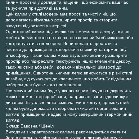
Килим простий у догляді та чищенні, що економить ваш час
та зусилля при догляді за ним.
Цей килим у стилі модерн має прості та чисті лінії, що
допомагають візуально розширити простір та створити
відчуття відкритості у інтер'єрі.
Однотонний килим підкреслює інші елементи декору, такі як
меблі або мистецтво на стінах, дозволяючи їм зближатися або
контрастувати за кольором. Вони додають простоти та
чистоти до приміщення, створюючи спокійну та гармонійну
атмосферу. Такий килим може візуально значно розширити
простір або підкреслити текстурність інших елементів декору,
таких як стіни або меблі, додаючи візуальної цікавості до
приміщення. Однотонні килими легко вписуються в різні стилі
дизайну, від сучасного до класичного, що робить їх відмінним
вибором для будь-якого приміщення.
Прямокутний килим буде універсальним і чудово підкреслить
межі окремої інтер'єрної зони, наприклад, зони відпочинку з
диваном. Візуально чітко визначаючи її контур, прямокутний
килим буде допомагати створювати чистий і організований
вигляд приміщення, надаючи йому завершений і гармонійний
вигляд.
Склад: Бавовна / Шеніл
Виходячи з характеристик килима рекомендується стелити
його в спальню, у вітальню, на кухню, в дитячу кімнату, у