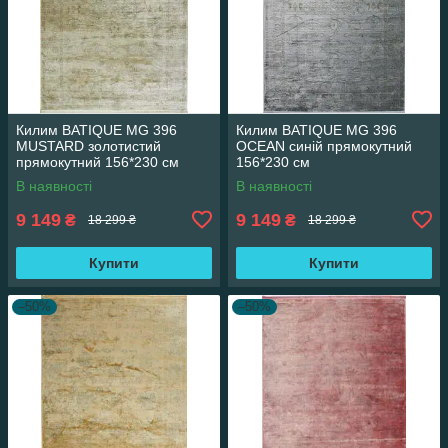
Килим BATIQUE MG 396
Килим BATIQUE MG 396
MUSTARD золотистий
OCEAN синій прямокутний
прямокутний 156*230 см
156*230 см
В наявності
В наявності
9 149
9 149
₴
₴
18 299 ₴
18 299 ₴
Купити
Купити
–50%
–50%