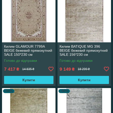
Килим GLAMOUR 7799A
Килим BATIQUE MG 396
BEIGE бежевий прямокутний
BEIGE бежевий прямокутний
SALE 150*230 см
SALE 156*230 см
Готово до відправки
Готово до відправки
7 417
9 149
₴
₴
14 835 ₴
18 299 ₴
Купити
Купити
–50%
–50%