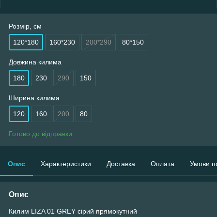
Розмір, см
120*180
160*230
200*290
80*150
Довжина килима
180
230
290
150
Ширина килима
120
160
200
80
Готово до відправки
Опис
Характеристики
Доставка
Оплата
Умови п
Опис
Килим LIZA 01 GREY сірий прямокутний