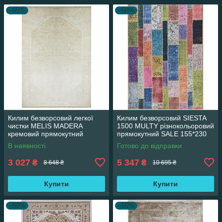
–65%
–50%
Килим безворсовий легкої
Килим безворсовий SIESTA
чистки MELIS MADERA
1500 MULTY різнокольоровий
кремовий прямокутний
прямокутний SALE 155*230
160*230 см
см
В наявності
Готово до відправки
3 027
5 347
₴
₴
8 648 ₴
10 695 ₴
Купити
Купити
–50%
–50%