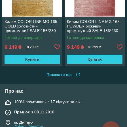
Килим COLOR LINE MG 165
Килим COLOR LINE MG 165
GOLD золотистий
POWDER рожевий
прямокутний SALE 156*230
прямокутний SALE 156*230
см
см
Готово до відправки
Готово до відправки
9 149
9 149
₴
₴
18 299 ₴
18 299 ₴
Купити
Купити
Показати ще
Про нас
100% позитивних з 17 відгуків за рік
Працює з 08.11.2010
м. Дніпро
Дніпро, Україна