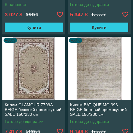
160*230 см
см
В наявності
Готово до відправки
3 027
5 347
₴
₴
8 648 ₴
10 695 ₴
Купити
Купити
–50%
–50%
Килим GLAMOUR 7799A
Килим BATIQUE MG 396
BEIGE бежевий прямокутний
BEIGE бежевий прямокутний
SALE 150*230 см
SALE 156*230 см
Готово до відправки
Готово до відправки
7 417
9 149
₴
₴
14 835 ₴
18 299 ₴