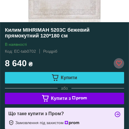
Килим MIHRIMAH 5203C бежевий
прямокутний 120*180 см
В наявності
Код: EC-tab0702
Роздріб
8 640
₴
Купити
або
Купити з
Що таке купити з Пром?
Замовлення під захистом