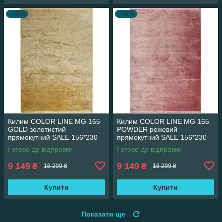
–50%
–50%
Килим COLOR LINE MG 165
Килим COLOR LINE MG 165
GOLD золотистий
POWDER рожевий
прямокутний SALE 156*230
прямокутний SALE 156*230
см
см
Готово до відправки
Готово до відправки
9 149
9 149
₴
₴
18 299 ₴
18 299 ₴
Купити
Купити
Показати ще