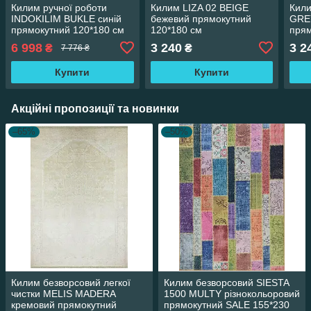
Килим ручної роботи
Килим LIZA 02 BEIGE
Кил
INDOKILIM BUKLE синій
бежевий прямокутний
GREY
прямокутний 120*180 см
120*180 см
прям
6 998
3 240
3 2
₴
₴
7 776 ₴
Купити
Купити
Акційні пропозиції та новинки
–65%
–50%
Килим безворсовий легкої
Килим безворсовий SIESTA
чистки MELIS MADERA
1500 MULTY різнокольоровий
кремовий прямокутний
прямокутний SALE 155*230