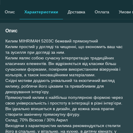
Опис
Характеристики
Доставка
Оплата
Умови 
Опис
Килим MIHRIMAH 5203C бежевий прямокутний
Килим простий у догляді та чищенні, що економить ваш час
та зусилля при догляді за ним.
Килим являє собою сучасну інтерпретацію традиційних
класичних елементів. Він відрізняється від класики більш
сучасними формами, помірним використанням візерунків і
кольорів, а також інноваційними матеріалами.
Східні мотиви додають унікальний та екзотичний вигляд
килиму, роблячи його цікавим та привабливим для
декорування інтер'єру.
Прямокутний килим є найбільш популярною формою через
свою універсальність і простоту в інтеграції в різні інтер'єри.
Він ідеально впишеться в дизайн, де кожна зона прагне
створити закінчену прямокутну фігуру.
Склад: 70% Віскоза / 30% Акрил
Виходячи з характеристик килима рекомендується стелити
його в спальню, у вітальню, на кухню, в дитячу кімнату, у