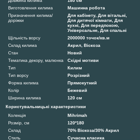
Довжина килима
180 см
Виготовлення килима
Машинна робота
Призначення килима/
Для кабінету, Для вітальні,
доріжки
Для дитячої кімнати, Для
кухні, Для передпокою,
Універсальне, Для спальні
Щільність ворсу
2000000 точок/кв.м
Склад килима
Акрил, Віскоза
Стан
Новий
Тематика декору, малюнка
Східні мотиви
Тип
Килим
Тип ворсу
Розрізний
Форма килима
Прямокутний
Колір
Бежевий
Ширина килима
120 см
Користувальницькі характеристики
Колекція
Mihrimah
Розмір, см
120*180
Склад
70% Віскоза/30% Акрил
Стиль
Сучасна класика