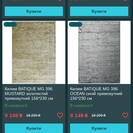
Купити
Купити
–50%
–50%
Килим BATIQUE MG 396
Килим BATIQUE MG 396
MUSTARD золотистий
OCEAN синій прямокутний
прямокутний 156*230 см
156*230 см
В наявності
В наявності
9 149
9 149
₴
₴
18 299 ₴
18 299 ₴
Купити
Купити