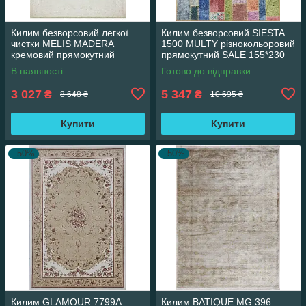
Килим безворсовий легкої
Килим безворсовий SIESTA
чистки MELIS MADERA
1500 MULTY різнокольоровий
кремовий прямокутний
прямокутний SALE 155*230
160*230 см
см
В наявності
Готово до відправки
3 027
5 347
₴
₴
8 648 ₴
10 695 ₴
Купити
Купити
–50%
–50%
Килим GLAMOUR 7799A
Килим BATIQUE MG 396