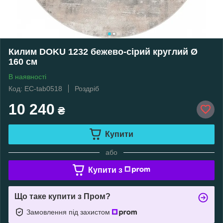
Килим DOKU 1232 бежево-сірий круглий Ø
160 см
В наявності
Код: EC-tab0518
Роздріб
10 240
₴
Купити
або
Купити з
Що таке купити з Пром?
Замовлення під захистом