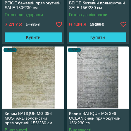
BEIGE бежевий прямокутний
BEIGE бежевий прямокутний
SALE 150*230 см
SALE 156*230 см
Готово до відправки
Готово до відправки
7 417
9 149
₴
₴
14 835 ₴
18 299 ₴
Купити
Купити
–50%
–50%
Килим BATIQUE MG 396
Килим BATIQUE MG 396
MUSTARD золотистий
OCEAN синій прямокутний
прямокутний 156*230 см
156*230 см
В наявності
В наявності