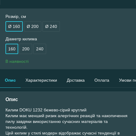
Розмір, см
Ø 160
Ø 200
Ø 240
Діаметр килима
160
200
240
В наявності
Опис
Характеристики
Доставка
Оплата
Умови п
Опис
Килим DOKU 1232 бежево-сірий круглий
Килим має менший ризик алергічних реакцій та накопичення
пилу завдяки використанню сучасних матеріалів та
технологій.
Цей килим у стилі модерн відображає сучасні тенденції в