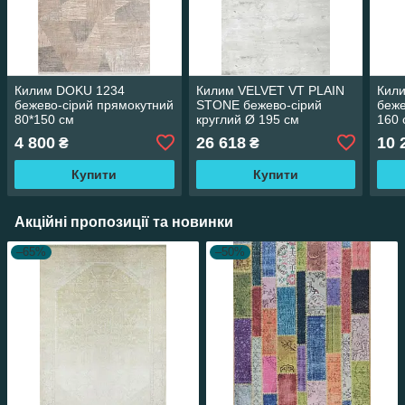
Килим DOKU 1234
Килим VELVET VT PLAIN
Кил
бежево-сірий прямокутний
STONE бежево-сірий
беже
80*150 см
круглий Ø 195 см
160 
4 800
26 618
10 
₴
₴
Купити
Купити
Акційні пропозиції та новинки
–65%
–50%