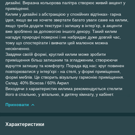
дизайні. Виразна кольорова палітра створює живий акцент у
приміщенні.
Килим у дизайні з абстракцією у спокійних відтінках- гарна
ідея, якщо ви не хочете звертати багато уваги саме на килим,
якщо треба додати текстури і затишку в інтер'єр, а акценти
вже зроблено за допомогою іншого декору. Такий килим
нагадує природні поверхні і не набридає дуже довгий час,
тому що спостерігати і вивчати цей малюнок можна
нескінченно.
Завдяки своїй формі, круглий килим може зробити
приміщення більш затишним та згладженим, створюючи
відчуття затишку та комфорту. Порада від нас: круг повинен
повторюватися у інтер'єрі - на стелі, у формі приміщення,
формі меблів. Це створить візуальну гармонію приміщення.
Склад: 40% Віскоза / 60% Акрил
Виходячи з характеристик килима рекомендується стелити
його в спальню, у вітальню, в дитячу кімнату, у кабінет.
Приховати
Характеристики