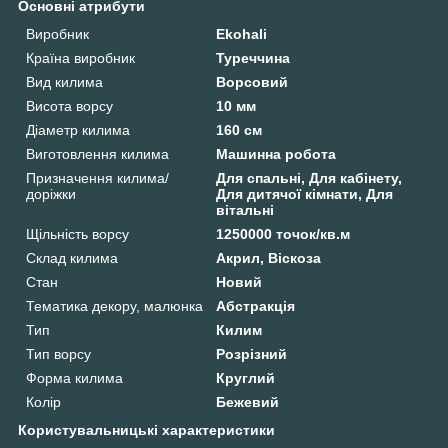
Основні атрибути
Виробник
Ekohali
Країна виробник
Туреччина
Вид килима
Ворсовий
Висота ворсу
10 мм
Діаметр килима
160 см
Виготовлення килима
Машинна робота
Призначення килима/
Для спальні, Для кабінету,
доріжки
Для дитячої кімнати, Для
вітальні
Щільність ворсу
1250000 точок/кв.м
Склад килима
Акрил, Віскоза
Стан
Новий
Тематика декору, малюнка
Абстракція
Тип
Килим
Тип ворсу
Розрізний
Форма килима
Круглий
Колір
Бежевий
Користувальницькі характеристики