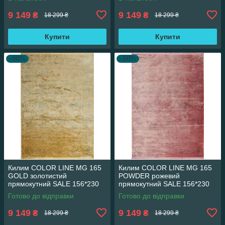
9 149
9 149
₴
₴
18 299 ₴
18 299 ₴
Купити
Купити
–50%
–50%
Килим COLOR LINE MG 165
Килим COLOR LINE MG 165
GOLD золотистий
POWDER рожевий
прямокутний SALE 156*230
прямокутний SALE 156*230
см
см
Готово до відправки
Готово до відправки
9 149
9 149
₴
₴
18 299 ₴
18 299 ₴