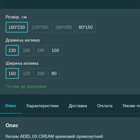
Розмір, см
160*230
120*180
200*290
80*150
Довжина килима
230
180
290
150
Ширина килима
160
120
200
80
Готово до відправки
Опис
Характеристики
Доставка
Оплата
Умови п
Опис
Килим ADEL 03 CREAM кремовий прямокутний