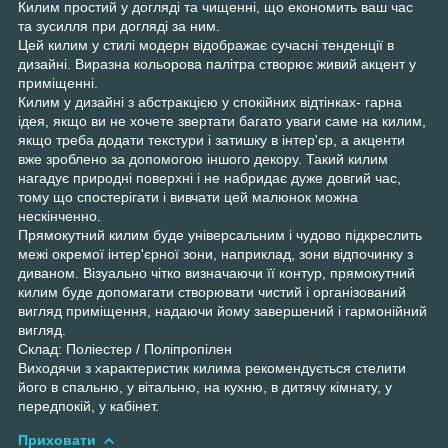
Килим простий у догляді та чищенні, що економить ваш час
та зусилля при догляді за ним.
Цей килим у стилі модерн відображає сучасні тенденції в
дизайні. Виразна кольорова палітра створює живий акцент у
приміщенні.
Килим у дизайні з абстракцією у спокійних відтінках- гарна
ідея, якщо ви не хочете звертати багато уваги саме на килим,
якщо треба додати текстури і затишку в інтер'єр, а акценти
вже зроблено за допомогою іншого декору. Такий килим
нагадує природні поверхні і не набридає дуже довгий час,
тому що спостерігати і вивчати цей малюнок можна
нескінченно.
Прямокутний килим буде універсальним і чудово підкреслить
межі окремої інтер'єрної зони, наприклад, зони відпочинку з
диваном. Візуально чітко визначаючи її контур, прямокутний
килим буде допомагати створювати чистий і організований
вигляд приміщення, надаючи йому завершений і гармонійний
вигляд.
Склад: Поліестер / Поліпропілен
Виходячи з характеристик килима рекомендується стелити
його в спальню, у вітальню, на кухню, в дитячу кімнату, у
передпокій, у кабінет.
Приховати