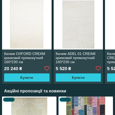
Килим OXFORD CREAM
Килим ADEL 01 CREAM
Кили
кремовий прямокутний
кремовий прямокутний
CRE
160*230 см
160*230 см
прям
20 240
5 520
5 5
₴
₴
Купити
Купити
Акційні пропозиції та новинки
–65%
–50%