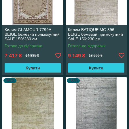
Килим GLAMOUR 7799A
Килим BATIQUE MG 396
BEIGE бежевий прямокутний
BEIGE бежевий прямокутний
SALE 150*230 см
SALE 156*230 см
Готово до відправки
Готово до відправки
7 417
9 149
₴
₴
14 835 ₴
18 299 ₴
Купити
Купити
–50%
–50%