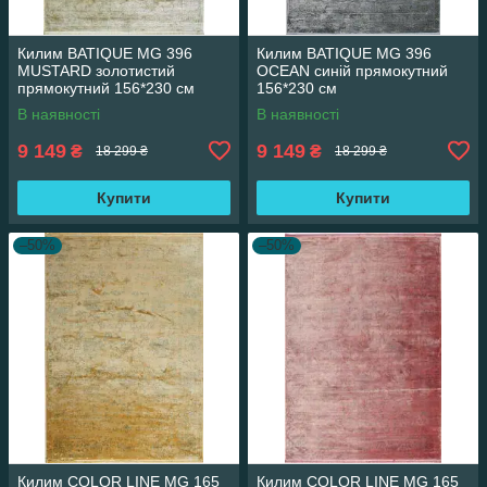
Килим BATIQUE MG 396
Килим BATIQUE MG 396
MUSTARD золотистий
OCEAN синій прямокутний
прямокутний 156*230 см
156*230 см
В наявності
В наявності
9 149
9 149
₴
₴
18 299 ₴
18 299 ₴
Купити
Купити
–50%
–50%
Килим COLOR LINE MG 165
Килим COLOR LINE MG 165