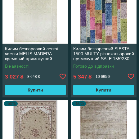
Килим безворсовий легкої
Килим безворсовий SIESTA
чистки MELIS MADERA
1500 MULTY різнокольоровий
кремовий прямокутний
прямокутний SALE 155*230
160*230 см
см
В наявності
Готово до відправки
3 027
5 347
₴
₴
8 648 ₴
10 695 ₴
Купити
Купити
–50%
–50%