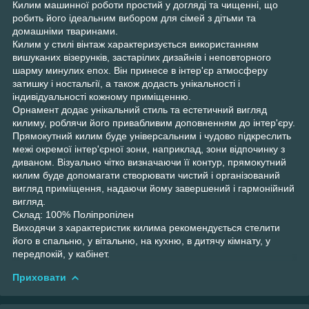
Килим машинної роботи простий у догляді та чищенні, що
робить його ідеальним вибором для сімей з дітьми та
домашніми тваринами.
Килим у стилі вінтаж характеризується використанням
вишуканих візерунків, застарілих дизайнів і неповторного
шарму минулих епох. Він принесе в інтер'єр атмосферу
затишку і ностальгії, а також додасть унікальності і
індивідуальності кожному приміщенню.
Орнамент додає унікальний стиль та естетичний вигляд
килиму, роблячи його привабливим доповненням до інтер'єру.
Прямокутний килим буде універсальним і чудово підкреслить
межі окремої інтер'єрної зони, наприклад, зони відпочинку з
диваном. Візуально чітко визначаючи її контур, прямокутний
килим буде допомагати створювати чистий і організований
вигляд приміщення, надаючи йому завершений і гармонійний
вигляд.
Склад: 100% Поліпропілен
Виходячи з характеристик килима рекомендується стелити
його в спальню, у вітальню, на кухню, в дитячу кімнату, у
передпокій, у кабінет.
Приховати