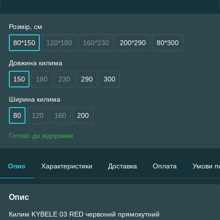
Розмір, см
80*150
120*180
160*230
200*290
80*300
Довжина килима
150
180
230
290
300
Ширина килима
80
120
160
200
Готово до відправки
Опис
Характеристики
Доставка
Оплата
Умови п
Опис
Килим KYBELE 03 RED червоний прямокутний