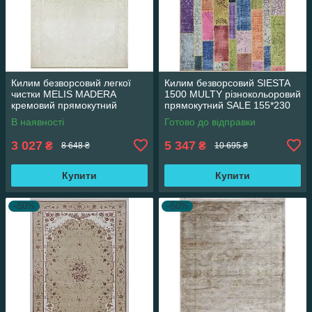
Килим безворсовий легкої
Килим безворсовий SIESTA
чистки MELIS MADERA
1500 MULTY різнокольоровий
кремовий прямокутний
прямокутний SALE 155*230
160*230 см
см
В наявності
Готово до відправки
3 027
5 347
₴
₴
8 648 ₴
10 695 ₴
Купити
Купити
–50%
–50%