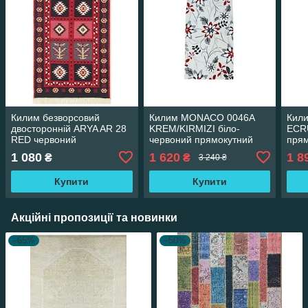
Килим безворсовий
Килим MONACO 0046A
Кил
двосторонній ARYA AR 28
KREM/KIRMIZI біло-
ECR
RED червоний
червоний прямокутний
прям
прямокутний 80*150 см
80*150 см
см
1 080
1 620
1 8
₴
₴
3 240 ₴
Купити
Купити
Акційні пропозиції та новинки
–65%
–50%