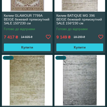
Килим GLAMOUR 7799A
Килим BATIQUE MG 396
BEIGE бежевий прямокутний
BEIGE бежевий прямокутний
SALE 150*230 см
SALE 156*230 см
Готово до відправки
Готово до відправки
7 417
9 149
₴
₴
14 835 ₴
18 299 ₴
Купити
Купити
–50%
–50%