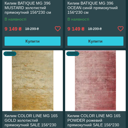
Килим BATIQUE MG 396
Килим BATIQUE MG 396
MUSTARD золотистий
OCEAN синій прямокутний
прямокутний 156*230 см
156*230 см
В наявності
В наявності
9 149
9 149
₴
₴
18 299 ₴
18 299 ₴
Купити
Купити
–50%
–50%
Килим COLOR LINE MG 165
Килим COLOR LINE MG 165
GOLD золотистий
POWDER рожевий
прямокутний SALE 156*230
прямокутний SALE 156*230