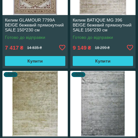
Килим GLAMOUR 7799A
Килим BATIQUE MG 396
BEIGE бежевий прямокутний
BEIGE бежевий прямокутний
SALE 150*230 см
SALE 156*230 см
Готово до відправки
Готово до відправки
7 417
9 149
₴
₴
14 835 ₴
18 299 ₴
Купити
Купити
–50%
–50%