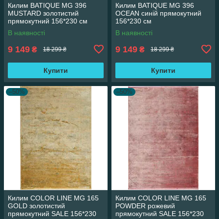
Килим BATIQUE MG 396
Килим BATIQUE MG 396
MUSTARD золотистий
OCEAN синій прямокутний
прямокутний 156*230 см
156*230 см
В наявності
В наявності
9 149
9 149
₴
₴
18 299 ₴
18 299 ₴
Купити
Купити
–50%
–50%
Килим COLOR LINE MG 165
Килим COLOR LINE MG 165
GOLD золотистий
POWDER рожевий
прямокутний SALE 156*230
прямокутний SALE 156*230