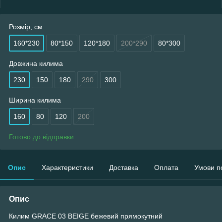
Розмір, см
160*230
80*150
120*180
200*290
80*300
Довжина килима
230
150
180
290
300
Ширина килима
160
80
120
200
Готово до відправки
Опис
Характеристики
Доставка
Оплата
Умови п
Опис
Килим GRACE 03 BEIGE бежевий прямокутний