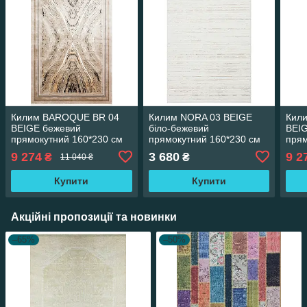
Килим BAROQUE BR 04
Килим NORA 03 BEIGE
Кил
BEIGE бежевий
біло-бежевий
BEI
прямокутний 160*230 см
прямокутний 160*230 см
пря
160*
9 274
3 680
9 2
₴
₴
11 040 ₴
Купити
Купити
Акційні пропозиції та новинки
–65%
–50%