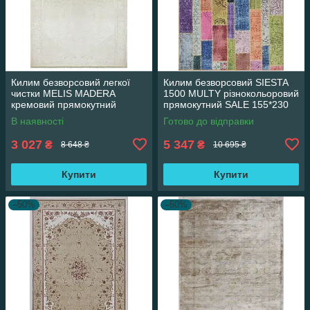
Килим безворсовий легкої
Килим безворсовий SIESTA
чистки MELIS MADERA
1500 MULTY різнокольоровий
кремовий прямокутний
прямокутний SALE 155*230
160*230 см
см
В наявності
Готово до відправки
3 027
5 347
₴
₴
8 648 ₴
10 695 ₴
Купити
Купити
–50%
–50%