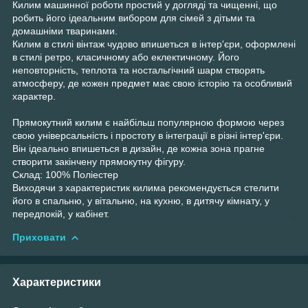
Килим машинної роботи простий у догляді та чищенні, що
робить його ідеальним вибором для сімей з дітьми та
домашніми тваринами.
Килим в стилі вінтаж чудово впишеться в інтер'єри, оформлені
в стилі ретро, класичному або еклектичному. Його
неповторність, теплота та ностальгічний шарм створять
атмосферу, де кожен предмет має свою історію та особливий
характер.
Прямокутний килим є найбільш популярною формою через
свою універсальність і простоту в інтеграції в різні інтер'єри.
Він ідеально впишеться в дизайн, де кожна зона прагне
створити закінчену прямокутну фігуру.
Склад: 100% Поліестер
Виходячи з характеристик килима рекомендується стелити
його в спальню, у вітальню, на кухню, в дитячу кімнату, у
передпокій, у кабінет.
Приховати
Характеристики