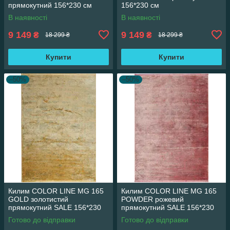
прямокутний 156*230 см
156*230 см
В наявності
В наявності
9 149
9 149
₴
₴
18 299 ₴
18 299 ₴
Купити
Купити
–50%
–50%
Килим COLOR LINE MG 165
Килим COLOR LINE MG 165
GOLD золотистий
POWDER рожевий
прямокутний SALE 156*230
прямокутний SALE 156*230
см
см
Готово до відправки
Готово до відправки