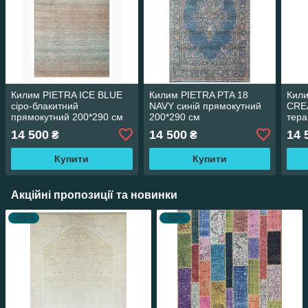
Килим PIETRA ICE BLUE
Килим PIETRA PTA 18
Кили
сіро-блакитний
NAVY синій прямокутний
CRE
прямокутний 200*290 см
200*290 см
тера
200*
14 500
14 500
14 
₴
₴
Купити
Купити
Акційні пропозиції та новинки
–65%
–50%