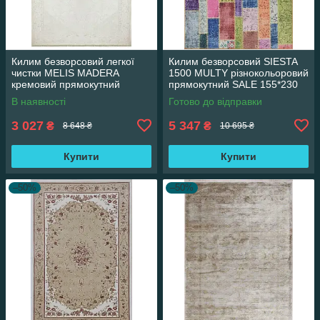
Килим безворсовий легкої
Килим безворсовий SIESTA
чистки MELIS MADERA
1500 MULTY різнокольоровий
кремовий прямокутний
прямокутний SALE 155*230
160*230 см
см
В наявності
Готово до відправки
3 027
5 347
₴
₴
8 648 ₴
10 695 ₴
Купити
Купити
–50%
–50%