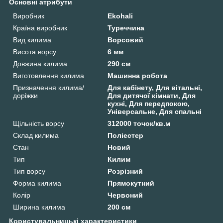
Основні атрибути
Виробник
Ekohali
Країна виробник
Туреччина
Вид килима
Ворсовий
Висота ворсу
6 мм
Довжина килима
290 см
Виготовлення килима
Машинна робота
Призначення килима/
Для кабінету, Для вітальні,
доріжки
Для дитячої кімнати, Для
кухні, Для передпокою,
Універсальне, Для спальні
Щільність ворсу
312000 точок/кв.м
Склад килима
Поліестер
Стан
Новий
Тип
Килим
Тип ворсу
Розрізний
Форма килима
Прямокутний
Колір
Червоний
Ширина килима
200 см
Користувальницькі характеристики