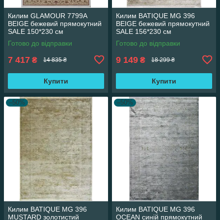
Килим GLAMOUR 7799A
Килим BATIQUE MG 396
BEIGE бежевий прямокутний
BEIGE бежевий прямокутний
SALE 150*230 см
SALE 156*230 см
Готово до відправки
Готово до відправки
7 417
9 149
₴
₴
14 835 ₴
18 299 ₴
Купити
Купити
–50%
–50%
Килим BATIQUE MG 396
Килим BATIQUE MG 396
MUSTARD золотистий
OCEAN синій прямокутний