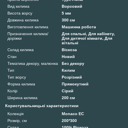
Вид килима
Ворсовий
Висота ворсу
5 мм
Довжина килима
300 см
Виготовлення килима
Машинна робота
Призначення килима/
Для спальні, Для кабінету,
доріжки
Для дитячої кімнати, Для
вітальні
Склад килима
Віскоза
Стан
Новий
Тематика декору, малюнка
Без декору
Тип
Килим
Тип ворсу
Розрізний
Форма килима
Прямокутний
Колір
Сірий
Ширина килима
200 см
Користувальницькі характеристики
Колекція
Monaco EC
Розмір, см
200*300
Склад
100% Віскоза