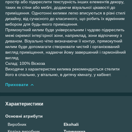
простір або підкреслити текстурність інших елементів декору,
таких як стіни або меблі, додаючи візуальної цікавості до
приміщення. Однотонні килими легко вписуються в різні стилі
дизайну, від сучасного до класичного, що робить їх відмінним
вибором для будь-якого приміщення.
Прямокутний килим буде універсальним і чудово підкреслить
межі окремої інтер'єрної зони, наприклад, зони відпочинку з
диваном. Візуально чітко визначаючи її контур, прямокутний
килим буде допомагати створювати чистий і організований
вигляд приміщення, надаючи йому завершений і гармонійний
вигляд.
Склад: 100% Віскоза
Виходячи з характеристик килима рекомендується стелити
його в спальню, у вітальню, в дитячу кімнату, у кабінет.
Приховати
Характеристики
Основні атрибути
Виробник
Ekohali
Країна виробник
Туреччина