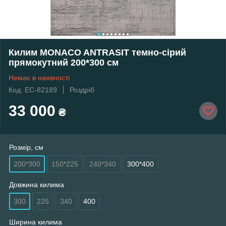
Килим MONACO ANTRASIT темно-сірий
прямокутний 200*300 см
Немає в наявності
Код: EC-82189
Роздріб
33 000
₴
Розмір, см
200*300
150*225
240*340
300*400
Довжина килима
300
225
340
400
Ширина килима