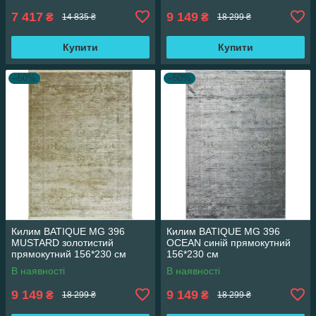
7 417
9 149
₴
₴
14 835 ₴
18 299 ₴
Купити
Купити
–50%
–50%
Килим BATIQUE MG 396
Килим BATIQUE MG 396
MUSTARD золотистий
OCEAN синій прямокутний
прямокутний 156*230 см
156*230 см
В наявності
В наявності
9 149
9 149
₴
₴
18 299 ₴
18 299 ₴