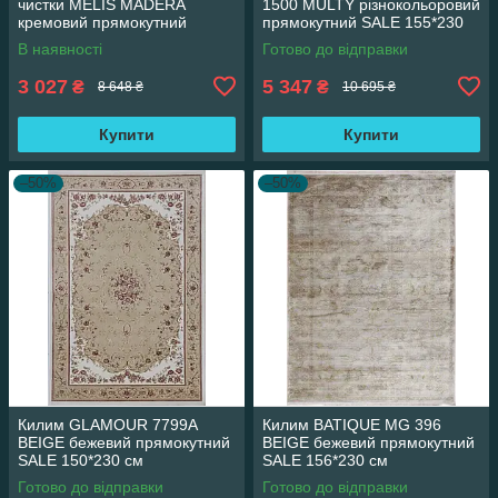
чистки MELIS MADERA
1500 MULTY різнокольоровий
кремовий прямокутний
прямокутний SALE 155*230
160*230 см
см
В наявності
Готово до відправки
3 027
5 347
₴
₴
8 648 ₴
10 695 ₴
Купити
Купити
–50%
–50%
Килим GLAMOUR 7799A
Килим BATIQUE MG 396
BEIGE бежевий прямокутний
BEIGE бежевий прямокутний
SALE 150*230 см
SALE 156*230 см
Готово до відправки
Готово до відправки