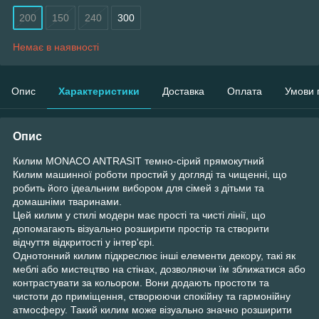
200
150
240
300
Немає в наявності
Опис
Характеристики
Доставка
Оплата
Умови 
Опис
Килим MONACO ANTRASIT темно-сірий прямокутний
Килим машинної роботи простий у догляді та чищенні, що
робить його ідеальним вибором для сімей з дітьми та
домашніми тваринами.
Цей килим у стилі модерн має прості та чисті лінії, що
допомагають візуально розширити простір та створити
відчуття відкритості у інтер'єрі.
Однотонний килим підкреслює інші елементи декору, такі як
меблі або мистецтво на стінах, дозволяючи їм зближатися або
контрастувати за кольором. Вони додають простоти та
чистоти до приміщення, створюючи спокійну та гармонійну
атмосферу. Такий килим може візуально значно розширити