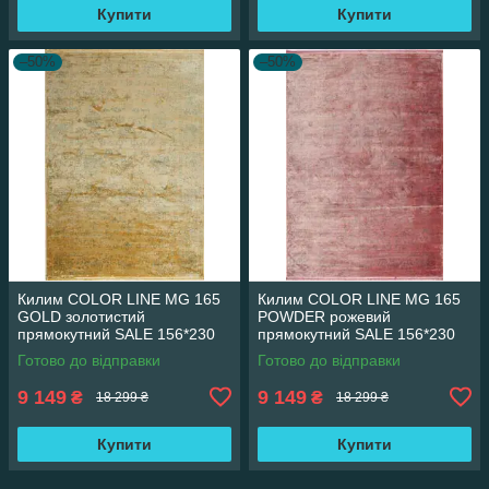
Купити
Купити
–50%
–50%
Килим COLOR LINE MG 165
Килим COLOR LINE MG 165
GOLD золотистий
POWDER рожевий
прямокутний SALE 156*230
прямокутний SALE 156*230
см
см
Готово до відправки
Готово до відправки
9 149
9 149
₴
₴
18 299 ₴
18 299 ₴
Купити
Купити