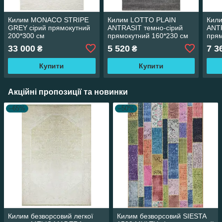
Килим MONACO STRIPE
Килим LOTTO PLAIN
Кил
GREY сірий прямокутний
ANTRASIT темно-сірий
ANTR
200*300 см
прямокутний 160*230 см
прям
33 000
5 520
7 3
₴
₴
Купити
Купити
Акційні пропозиції та новинки
–65%
–50%
Килим безворсовий легкої
Килим безворсовий SIESTA