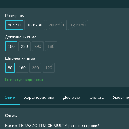
Розмір, см
80*150
160*230
200*290
120*180
Довжина килима
150
230
290
180
Ширина килима
80
160
200
120
Готово до відправки
Опис
Характеристики
Доставка
Оплата
Умови п
Опис
Килим TERAZZO TRZ 05 MULTY різнокольоровий