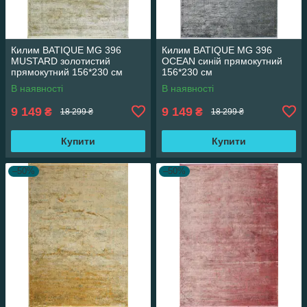
Килим BATIQUE MG 396
Килим BATIQUE MG 396
MUSTARD золотистий
OCEAN синій прямокутний
прямокутний 156*230 см
156*230 см
В наявності
В наявності
9 149
9 149
₴
₴
18 299 ₴
18 299 ₴
Купити
Купити
–50%
–50%