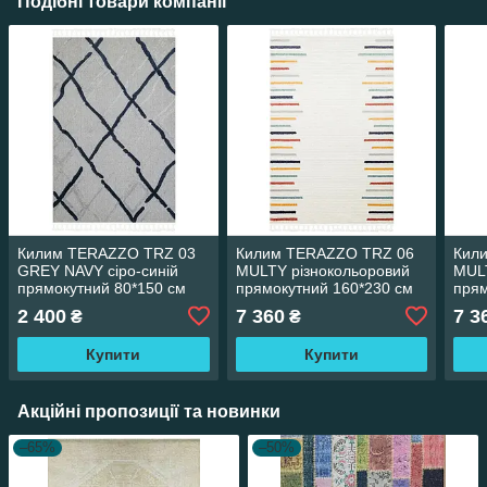
Подібні товари компанії
Килим TERAZZO TRZ 03
Килим TERAZZO TRZ 06
Кил
GREY NAVY сіро-синій
MULTY різнокольоровий
MULT
прямокутний 80*150 см
прямокутний 160*230 см
прям
2 400
7 360
7 3
₴
₴
Купити
Купити
Акційні пропозиції та новинки
–65%
–50%