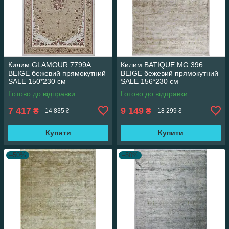
Килим GLAMOUR 7799A
Килим BATIQUE MG 396
BEIGE бежевий прямокутний
BEIGE бежевий прямокутний
SALE 150*230 см
SALE 156*230 см
Готово до відправки
Готово до відправки
7 417
9 149
₴
₴
14 835 ₴
18 299 ₴
Купити
Купити
–50%
–50%