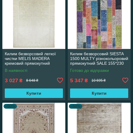
Килим безворсовий легкої
Килим безворсовий SIESTA
чистки MELIS MADERA
1500 MULTY різнокольоровий
кремовий прямокутний
прямокутний SALE 155*230
160*230 см
см
В наявності
Готово до відправки
3 027
5 347
₴
₴
8 648 ₴
10 695 ₴
Купити
Купити
–50%
–50%