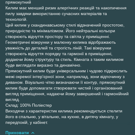
прямокутний
Килим має менший ризик алергічних реакцій та накопичення
пилу завдяки використанню сучасних матеріалів та
технологій.
Цей килим у скандинавському стилі відзначений простотою,
природністю та мінімалізмом. Його нейтральні кольори
створюють відчуття простору та світла у приміщенні.
Геометричні візерунки у малюнку килима відображають
уважність до деталей та строгість ліній. Такі візерунки
створюють відчуття порядку та гармонії в приміщенні,
додаючи йому структуру та стиль. Кімната з таким килимом
буде виглядати виразно та динамічно.
Прямокутний килим буде універсальним і чудово підкреслить
межі окремої інтер'єрної зони, наприклад, зони відпочинку з
диваном. Візуально чітко визначаючи її контур, прямокутний
килим буде допомагати створювати чистий і організований
вигляд приміщення, надаючи йому завершений і гармонійний
вигляд.
Склад: 100% Поліестер
Виходячи з характеристик килима рекомендується стелити
його в спальню, у вітальню, на кухню, в дитячу кімнату, у
передпокій, у кабінет.
Приховати