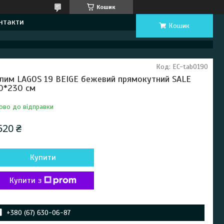
Кошик
нтакти
Кошик
Код:
EC-tab0190
лим LAGOS 19 BEIGE бежевий прямокутний SALE
0*230 см
ово до відправки
520 ₴
Купити
Купити з
+380 (67) 630-06-87