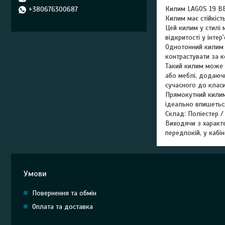
Килим LAGOS 19 B
+380676300687
Килим має стійкіст
Цей килим у стилі 
відкритості у інтер'є
Однотонний килим п
контрастувати за 
Такий килим може в
або меблі, додаючи
сучасного до клас
Прямокутний килим 
ідеально впишеться
Склад: Поліестер /
Виходячи з характе
передпокій, у кабін
Умови
Повернення та обмін
Оплата та доставка