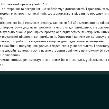
EIGE бежевий прямокутний SALE
ь до стирання та вигоряння, що забезпечує довговічність і тривалий тер
модерн має прості та чисті лінії, що допомагають візуально розширити п
рі.
ідкреслює інші елементи декору, такі як меблі або мистецтво на стін
кольором. Вони додають простоти та чистоти до приміщення, створюючи 
ізуально значно розширити простір або підкреслити текстурність інших 
 візуальної цікавості до приміщення. Однотонні килими легко вписуються
ичного, що робить їх відмінним вибором для будь-якого приміщення.
є найбільш популярною формою через свою універсальність і простоту в і
 в дизайн, де кожна зона прагне створити закінчену прямокутну фігуру
 Поліпропілен
ристик килима рекомендується стелити його в спальню, у вітальню, на к
ет.