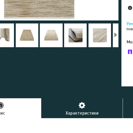
пов
У к
буд
пис
Характеристики