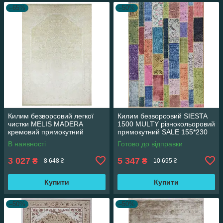
–65%
–50%
Килим безворсовий легкої
Килим безворсовий SIESTA
чистки MELIS MADERA
1500 MULTY різнокольоровий
кремовий прямокутний
прямокутний SALE 155*230
160*230 см
см
В наявності
Готово до відправки
3 027
5 347
₴
₴
8 648 ₴
10 695 ₴
Купити
Купити
–50%
–50%