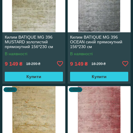
Килим BATIQUE MG 396
Килим BATIQUE MG 396
MUSTARD золотистий
OCEAN синій прямокутний
прямокутний 156*230 см
156*230 см
В наявності
В наявності
9 149
9 149
₴
₴
18 299 ₴
18 299 ₴
Купити
Купити
–50%
–50%