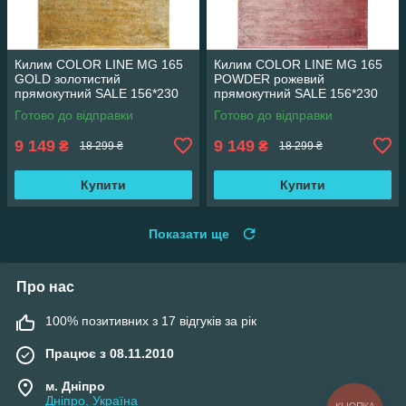
Килим COLOR LINE MG 165
Килим COLOR LINE MG 165
GOLD золотистий
POWDER рожевий
прямокутний SALE 156*230
прямокутний SALE 156*230
см
см
Готово до відправки
Готово до відправки
9 149
9 149
₴
₴
18 299 ₴
18 299 ₴
Купити
Купити
Показати ще
Про нас
100% позитивних з 17 відгуків за рік
Працює з 08.11.2010
м. Дніпро
Дніпро, Україна