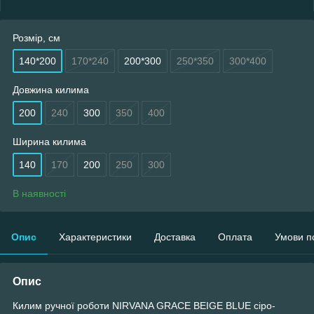
Розмір, см
140*200
170*240
200*300
250*350
300*400
Довжина килима
200
240
300
350
400
Ширина килима
140
170
200
250
300
В наявності
Опис
Характеристики
Доставка
Оплата
Умови п
Опис
Килим ручної роботи NIRVANA GRACE BEIGE BLUE сіро-