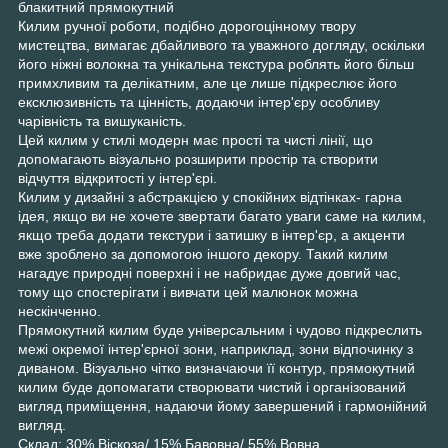
блакитний прямокутний
Килим ручної роботи, подібно дорогоцінному твору
мистецтва, вимагає дбайливого та уважного догляду, оскільки
його ніжні волокна та унікальна текстура роблять його більш
примхливим та делікатним, але це лише підкреслює його
ексклюзивність та цінність, додаючи інтер'єру особливу
чарівність та вишуканість.
Цей килим у стилі модерн має прості та чисті лінії, що
допомагають візуально розширити простір та створити
відчуття відкритості у інтер'єрі.
Килим у дизайні з абстракцією у спокійних відтінках- гарна
ідея, якщо ви не хочете звертати багато уваги саме на килим,
якщо треба додати текстури і затишку в інтер'єр, а акценти
вже зроблено за допомогою іншого декору. Такий килим
нагадує природні поверхні і не набридає дуже довгий час,
тому що спостерігати і вивчати цей малюнок можна
нескінченно.
Прямокутний килим буде універсальним і чудово підкреслить
межі окремої інтер'єрної зони, наприклад, зони відпочинку з
диваном. Візуально чітко визначаючи її контур, прямокутний
килим буде допомагати створювати чистий і організований
вигляд приміщення, надаючи йому завершений і гармонійний
вигляд.
Склад: 30% Віскоза/ 15% Бавовна/ 55% Вовна