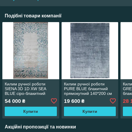
Подібні товари компанії
Килим ручної роботи
Килим ручної роботи
Кил
SIENA 3D 1D XW SEA
PURE BLUE блакитний
GREY
BLUE сіро-блакитний
прямокутний 140*200 см
блак
прямокутний 200*300 см
SALE
54 000
19 600
28 
₴
₴
Купити
Купити
Акційні пропозиції та новинки