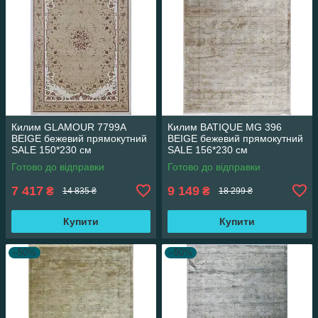
Килим GLAMOUR 7799A
Килим BATIQUE MG 396
BEIGE бежевий прямокутний
BEIGE бежевий прямокутний
SALE 150*230 см
SALE 156*230 см
Готово до відправки
Готово до відправки
7 417
9 149
₴
₴
14 835 ₴
18 299 ₴
Купити
Купити
–50%
–50%