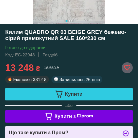
Килим QUADRO QR 03 BEIGE GREY бежево-
сірий прямокутний SALE 160*230 см
Готово до відправки
Код: EC-22948
Роздріб
13 248
₴
16 560 ₴
Економія
3312 ₴
Залишилось
26 днів
Купити
або
Купити з
Що таке купити з Пром?