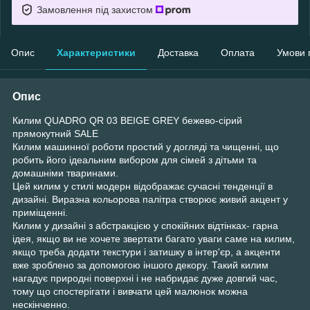
Замовлення під захистом
Опис
Характеристики
Доставка
Оплата
Умови 
Опис
Килим QUADRO QR 03 BEIGE GREY бежево-сірий
прямокутний SALE
Килим машинної роботи простий у догляді та чищенні, що
робить його ідеальним вибором для сімей з дітьми та
домашніми тваринами.
Цей килим у стилі модерн відображає сучасні тенденції в
дизайні. Виразна кольорова палітра створює живий акцент у
приміщенні.
Килим у дизайні з абстракцією у спокійних відтінках- гарна
ідея, якщо ви не хочете звертати багато уваги саме на килим,
якщо треба додати текстури і затишку в інтер'єр, а акценти
вже зроблено за допомогою іншого декору. Такий килим
нагадує природні поверхні і не набридає дуже довгий час,
тому що спостерігати і вивчати цей малюнок можна
нескінченно.