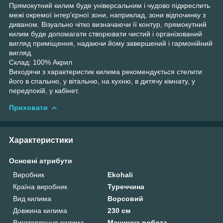
Прямокутний килим буде універсальним і чудово підкреслить
межі окремої інтер'єрної зони, наприклад, зони відпочинку з
диваном. Візуально чітко визначаючи її контур, прямокутний
килим буде допомагати створювати чистий і організований
вигляд приміщення, надаючи йому завершений і гармонійний
вигляд.
Склад: 100% Акрил
Виходячи з характеристик килима рекомендується стелити
його в спальню, у вітальню, на кухню, в дитячу кімнату, у
передпокій, у кабінет.
Приховати
Характеристики
Основні атрибути
Виробник
Ekohali
Країна виробник
Туреччина
Вид килима
Ворсовий
Довжина килима
230 см
Виготовлення килима
Машинна робота