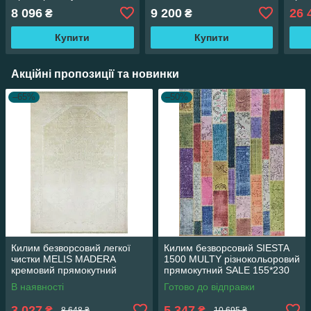
160*230 см
160*
8 096
9 200
26 
₴
₴
Купити
Купити
Акційні пропозиції та новинки
–65%
–50%
Килим безворсовий легкої
Килим безворсовий SIESTA
чистки MELIS MADERA
1500 MULTY різнокольоровий
кремовий прямокутний
прямокутний SALE 155*230
160*230 см
см
В наявності
Готово до відправки
3 027
5 347
₴
₴
8 648 ₴
10 695 ₴