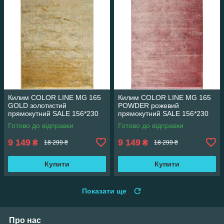
Килим COLOR LINE MG 165
Килим COLOR LINE MG 165
GOLD золотистий
POWDER рожевий
прямокутний SALE 156*230
прямокутний SALE 156*230
см
см
Готово до відправки
Готово до відправки
9 149
9 149
₴
₴
18 299 ₴
18 299 ₴
Купити
Купити
Показати ще
Про нас