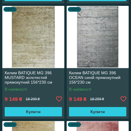
–50%
–50%
Килим BATIQUE MG 396
Килим BATIQUE MG 396
MUSTARD золотистий
OCEAN синій прямокутний
прямокутний 156*230 см
156*230 см
В наявності
В наявності
9 149
9 149
₴
₴
18 299 ₴
18 299 ₴
Купити
Купити
–50%
–50%