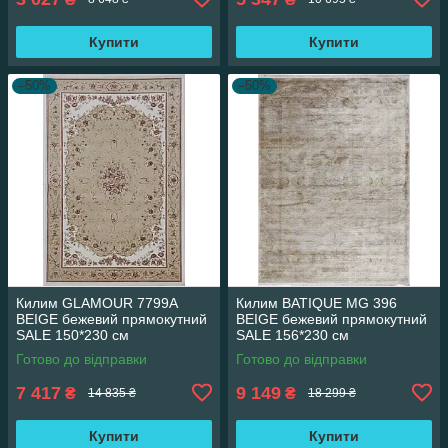
Купити
Купити
–50%
–50%
Килим GLAMOUR 7799A
Килим BATIQUE MG 396
BEIGE бежевий прямокутний
BEIGE бежевий прямокутний
SALE 150*230 см
SALE 156*230 см
Готово до відправки
Готово до відправки
7 417
9 149
₴
₴
14 835 ₴
18 299 ₴
Купити
Купити