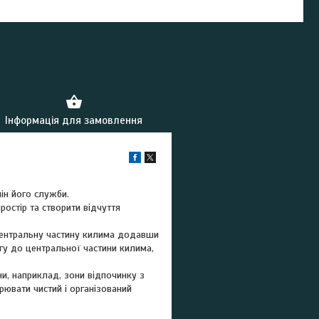
Інформація для замовлення
мін його служби.
ростір та створити відчуття
центральну частину килима додавши
гу до центральної частини килима,
и, наприклад, зони відпочинку з
рювати чистий і організований