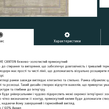
пис
Характеристики
E CANTON бежево-золотистий прямокутний
ь до стирання та вигоряння, що забезпечує довговічність і тривалий тер
модерн має прості та чисті лінії, що допомагають візуально розширити п
рі.
игляді рамки завжди виглядає елегантно та стильно. Рамка обрамляє 
 та розкоші. Такий дизайн створює відчуття важелів, що привертає ува
ктури та глибини до інтер'єру.
буде універсальним і чудово підкреслить межі окремої інтер'єрної зон
 чітко визначаючи її контур, прямокутний килим буде допомагати ство
, надаючи йому завершений і гармонійний вигляд.
к / 60% Акрил