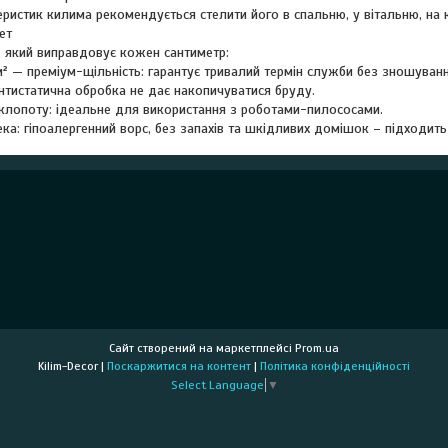
ристик килима рекомендується стелити його в спальню, у вітальню, на к
ет
, який виправдовує кожен сантиметр:
² — преміум-щільність: гарантує тривалий термін служби без зношуванн
нтистатична обробка не дає накопичуватися бруду.
клопоту: ідеальне для використання з роботами-пилососами.
а: гіпоалергенний ворс, без запахів та шкідливих домішок – підходить
Сайт створений на маркетплейсі
Prom.ua
Kilim-Decor |
Поскаржитися на контент
|
Політика конфіденційності
Select Language
▼