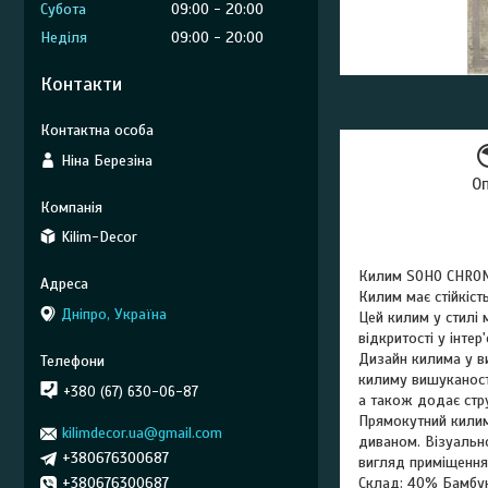
Субота
09:00
20:00
Неділя
09:00
20:00
Контакти
Ніна Березіна
О
Kilim-Decor
Килим SOHO CHROM
Килим має стійкіст
Дніпро, Україна
Цей килим у стилі 
відкритості у інтер'є
Дизайн килима у в
килиму вишуканості
+380 (67) 630-06-87
а також додає стру
Прямокутний килим 
kilimdecor.ua@gmail.com
диваном. Візуально
+380676300687
вигляд приміщення
+380676300687
Склад: 40% Бамбу