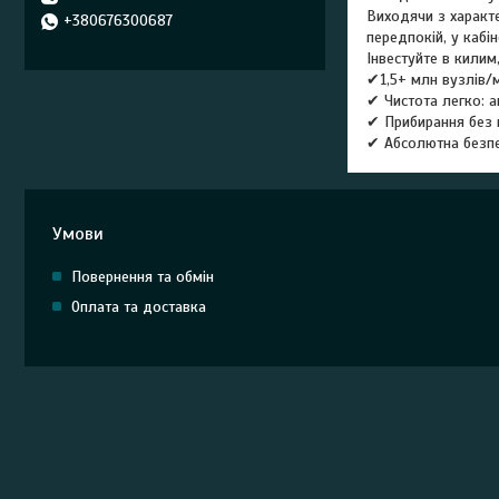
Виходячи з характе
+380676300687
передпокій, у кабін
Інвестуйте в килим
✔1,5+ млн вузлів/м
✔ Чистота легко: а
✔ Прибирання без 
✔ Абсолютна безпек
Умови
Повернення та обмін
Оплата та доставка