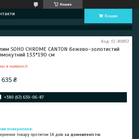
Кошик
нтакти
Кошик
Код:
EC-80857
лим SOHO CHROME CANTON бежево-золотистий
ямокутний 133*190 см
ає в наявності
 635 ₴
+380 (67) 630-06-87
ернення товару протягом 14 днів
за домовленістю