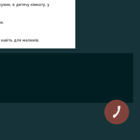
ухню, в дитячу кімнату, у
я.
 навіть для малюків.
КНОПКА
ЗВ'ЯЗКУ