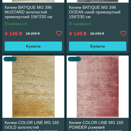
Килим BATIQUE MG 396
Килим BATIQUE MG 396
MUSTARD золотистий
OCEAN синій прямокутний
прямокутний 156*230 см
156*230 см
В наявності
В наявності
9 149
9 149
₴
₴
18 299 ₴
18 299 ₴
Купити
Купити
–50%
–50%
Килим COLOR LINE MG 165
Килим COLOR LINE MG 165
GOLD золотистий
POWDER рожевий