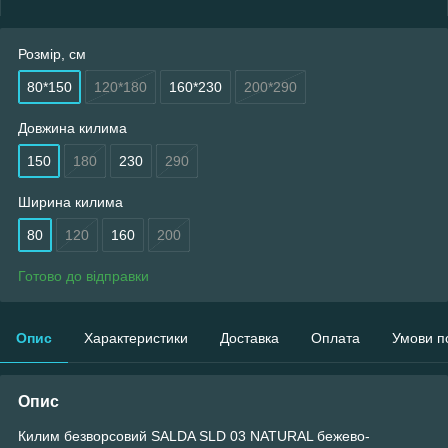
Розмір, см
80*150
120*180
160*230
200*290
Довжина килима
150
180
230
290
Ширина килима
80
120
160
200
Готово до відправки
Опис
Характеристики
Доставка
Оплата
Умови п
Опис
Килим безворсовий SALDA SLD 03 NATURAL бежево-