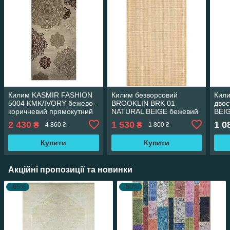
Килим KASMIR FASHION
Килим безворсовий
Кили
5004 KMK/IVORY бежево-
BROOKLIN BRK 01
двос
коричневий прямокутний
NATURAL BEIGE бежевий
BEI
80*150 см
прямокутний SALE 80*150
чорн
2 430
1 530
1 0
₴
₴
4 860 ₴
1 800 ₴
см
80*1
Купити
Купити
Акційні пропозиції та новинки
–65%
–50%