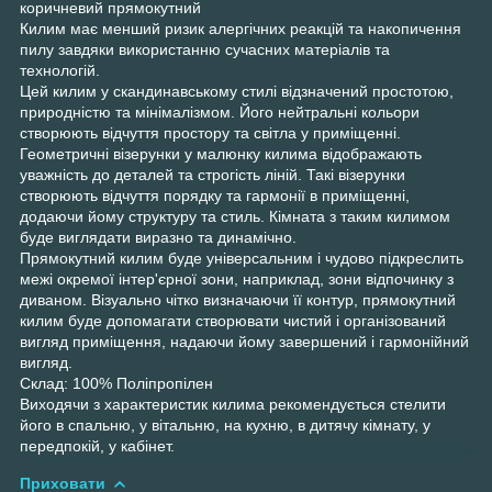
коричневий прямокутний
Килим має менший ризик алергічних реакцій та накопичення
пилу завдяки використанню сучасних матеріалів та
технологій.
Цей килим у скандинавському стилі відзначений простотою,
природністю та мінімалізмом. Його нейтральні кольори
створюють відчуття простору та світла у приміщенні.
Геометричні візерунки у малюнку килима відображають
уважність до деталей та строгість ліній. Такі візерунки
створюють відчуття порядку та гармонії в приміщенні,
додаючи йому структуру та стиль. Кімната з таким килимом
буде виглядати виразно та динамічно.
Прямокутний килим буде універсальним і чудово підкреслить
межі окремої інтер'єрної зони, наприклад, зони відпочинку з
диваном. Візуально чітко визначаючи її контур, прямокутний
килим буде допомагати створювати чистий і організований
вигляд приміщення, надаючи йому завершений і гармонійний
вигляд.
Склад: 100% Поліпропілен
Виходячи з характеристик килима рекомендується стелити
його в спальню, у вітальню, на кухню, в дитячу кімнату, у
передпокій, у кабінет.
Приховати