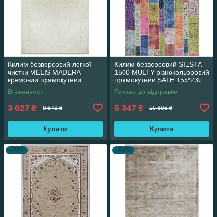
Килим безворсовий легкої
Килим безворсовий SIESTA
чистки MELIS MADERA
1500 MULTY різнокольоровий
кремовий прямокутний
прямокутний SALE 155*230
160*230 см
см
В наявності
Готово до відправки
3 027
5 347
₴
₴
8 648 ₴
10 695 ₴
Купити
Купити
–50%
–50%