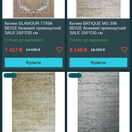
Килим GLAMOUR 7799A
Килим BATIQUE MG 396
BEIGE бежевий прямокутний
BEIGE бежевий прямокутний
SALE 150*230 см
SALE 156*230 см
Готово до відправки
Готово до відправки
7 417
9 149
₴
₴
14 835 ₴
18 299 ₴
Купити
Купити
–50%
–50%