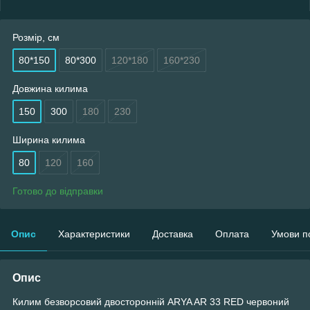
Розмір, см
80*150
80*300
120*180
160*230
Довжина килима
150
300
180
230
Ширина килима
80
120
160
Готово до відправки
Опис
Характеристики
Доставка
Оплата
Умови п
Опис
Килим безворсовий двосторонній ARYA AR 33 RED червоний