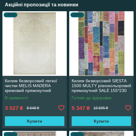
Акційні пропозиції та новинки
–65%
–50%
Килим безворсовий легкої
Килим безворсовий SIESTA
чистки MELIS MADERA
1500 MULTY різнокольоровий
кремовий прямокутний
прямокутний SALE 155*230
160*230 см
см
В наявності
Готово до відправки
3 027
5 347
₴
₴
8 648 ₴
10 695 ₴
Купити
Купити
–50%
–50%