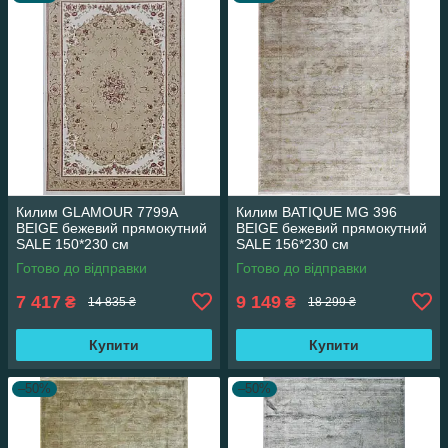
Килим GLAMOUR 7799A
Килим BATIQUE MG 396
BEIGE бежевий прямокутний
BEIGE бежевий прямокутний
SALE 150*230 см
SALE 156*230 см
Готово до відправки
Готово до відправки
7 417
9 149
₴
₴
14 835 ₴
18 299 ₴
Купити
Купити
–50%
–50%