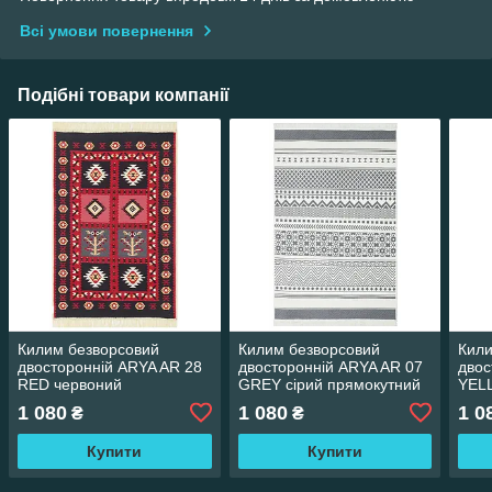
Всі умови повернення
Подібні товари компанії
Килим безворсовий
Килим безворсовий
Кили
двосторонній ARYA AR 28
двосторонній ARYA AR 07
двос
RED червоний
GREY сірий прямокутний
YEL
прямокутний 80*150 см
80*150 см
сіри
1 080
1 080
1 0
₴
₴
см
Купити
Купити