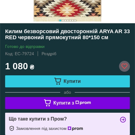
Килим безворсовий двосторонній ARYA AR 33
RED червоний прямокутний 80*150 см
Готово до відправки
Код: EC-79724
Роздріб
1 080
₴
Купити
або
Купити з
Що таке купити з Пром?
Замовлення під захистом