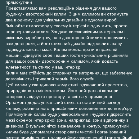
прямокутний
Представляємо вам революційне рішення для вашого
будинку - двосторонній килим! З цим килимом ви отримуєте
два в одному: два унікальних дизайни в одному виробі.
Змінюйте атмосферу у своєму інтер'єрі в одну мить, просто
перевертаючи килим. Завдяки високоякісним матеріалам і
якісному виробництву, наш двосторонній килим прослужить
вам довгі роки, а його стильний дизайн підкреслить вашу
індивідуальність і смак. Килим можна прати в пральній
машині. Здивуйте себе і ваших гостей унікальним рішенням
для вашої оселі - двостороннім килимом, який додасть
елегантності та стилю у ваш інтер'єр!
Килим має стійкість до стирання та вигоряння, що забезпечує
довговічність і тривалий термін його служби.
Цей килим у скандинавському стилі відзначений простотою,
природністю та мінімалізмом. Його нейтральні кольори
створюють відчуття простору та світла у приміщенні.
Орнамент додає унікальний стиль та естетичний вигляд
килиму, роблячи його привабливим доповненням до інтер'єру.
Прямокутний килим буде універсальним і чудово підкреслить
межі окремої інтер'єрної зони, наприклад, зони відпочинку з
диваном. Візуально чітко визначаючи її контур, прямокутний
килим буде допомагати створювати чистий і організований
вигляд приміщення, надаючи йому завершений і гармонійний