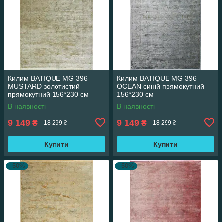
Килим BATIQUE MG 396
Килим BATIQUE MG 396
MUSTARD золотистий
OCEAN синій прямокутний
прямокутний 156*230 см
156*230 см
В наявності
В наявності
9 149
9 149
₴
₴
18 299 ₴
18 299 ₴
Купити
Купити
–50%
–50%