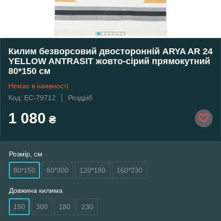
Килим безворсовий двосторонній ARYA AR 24
YELLOW ANTRASIT жовто-сірий прямокутний
80*150 см
Немає в наявності
Код: EC-79712
Роздріб
1 080
₴
Розмір, см
80*150
80*300
120*180
160*230
Довжина килима
150
300
180
230