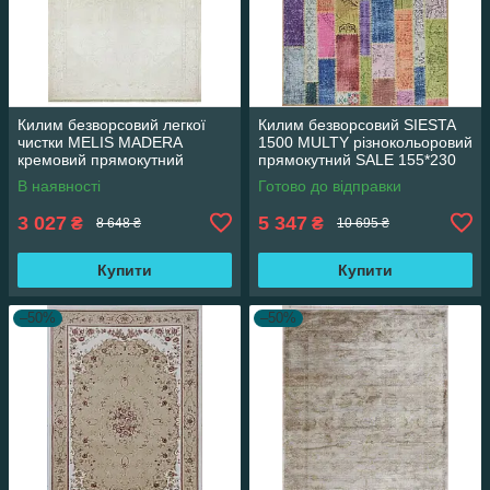
Килим безворсовий легкої
Килим безворсовий SIESTA
чистки MELIS MADERA
1500 MULTY різнокольоровий
кремовий прямокутний
прямокутний SALE 155*230
160*230 см
см
В наявності
Готово до відправки
3 027
5 347
₴
₴
8 648 ₴
10 695 ₴
Купити
Купити
–50%
–50%