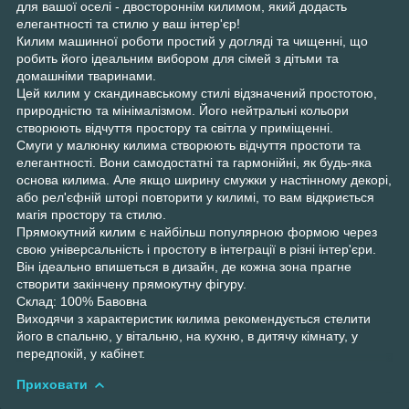
для вашої оселі - двостороннім килимом, який додасть
елегантності та стилю у ваш інтер'єр!
Килим машинної роботи простий у догляді та чищенні, що
робить його ідеальним вибором для сімей з дітьми та
домашніми тваринами.
Цей килим у скандинавському стилі відзначений простотою,
природністю та мінімалізмом. Його нейтральні кольори
створюють відчуття простору та світла у приміщенні.
Смуги у малюнку килима створюють відчуття простоти та
елегантності. Вони самодостатні та гармонійні, як будь-яка
основа килима. Але якщо ширину смужки у настінному декорі,
або рел'єфній шторі повторити у килимі, то вам відкриється
магія простору та стилю.
Прямокутний килим є найбільш популярною формою через
свою універсальність і простоту в інтеграції в різні інтер'єри.
Він ідеально впишеться в дизайн, де кожна зона прагне
створити закінчену прямокутну фігуру.
Склад: 100% Бавовна
Виходячи з характеристик килима рекомендується стелити
його в спальню, у вітальню, на кухню, в дитячу кімнату, у
передпокій, у кабінет.
Приховати