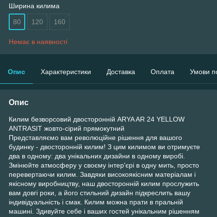
Ширина килима
80
120
160
Немає в наявності
Опис
Характеристики
Доставка
Оплата
Умови п
Опис
Килим безворсовий двосторонній ARYA AR 24 YELLOW
ANTRASIT жовто-сірий прямокутний
Представляємо вам революційне рішення для вашого
будинку - двосторонній килим! З цим килимом ви отримуєте
два в одному: два унікальних дизайни в одному виробі.
Змінюйте атмосферу у своєму інтер'єрі в одну мить, просто
перевертаючи килим. Завдяки високоякісним матеріалам і
якісному виробництву, наш двосторонній килим прослужить
вам довгі роки, а його стильний дизайн підкреслить вашу
індивідуальність і смак. Килим можна прати в пральній
машині. Здивуйте себе і ваших гостей унікальним рішенням