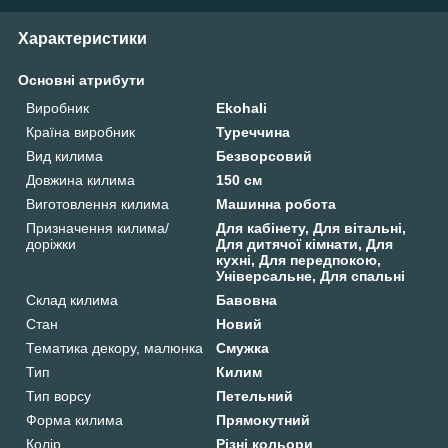
Характеристики
Основні атрибути
Виробник
Ekohali
Країна виробник
Туреччина
Вид килима
Безворсовий
Довжина килима
150 см
Виготовлення килима
Машинна робота
Призначення килима/
Для кабінету, Для вітальні,
доріжки
Для дитячої кімнати, Для
кухні, Для передпокою,
Універсальне, Для спальні
Склад килима
Бавовна
Стан
Новий
Тематика декору, малюнка
Смужка
Тип
Килим
Тип ворсу
Петельний
Форма килима
Прямокутний
Колір
Різні кольори