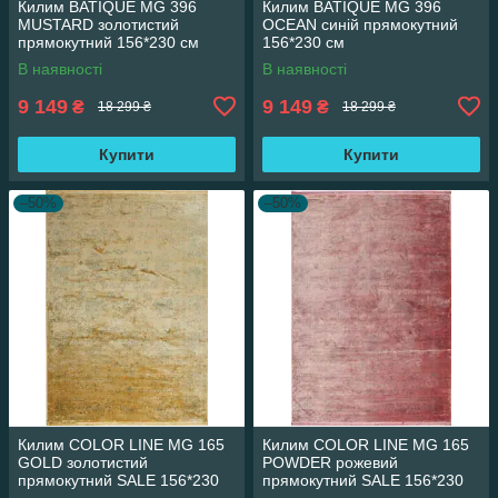
Килим BATIQUE MG 396
Килим BATIQUE MG 396
MUSTARD золотистий
OCEAN синій прямокутний
прямокутний 156*230 см
156*230 см
В наявності
В наявності
9 149
9 149
₴
₴
18 299 ₴
18 299 ₴
Купити
Купити
–50%
–50%
Килим COLOR LINE MG 165
Килим COLOR LINE MG 165
GOLD золотистий
POWDER рожевий
прямокутний SALE 156*230
прямокутний SALE 156*230
см
см