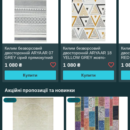
Килим безворсовий
Килим безворсовий
Кили
двосторонній ARYA AR 07
двосторонній ARYA AR 18
двос
GREY сірий прямокутний
YELLOW GREY жовто-
RED
80*150 см
сірий прямокутний 80*150
прям
1 080
1 080
1 0
₴
₴
см
Купити
Купити
Акційні пропозиції та новинки
–65%
–50%