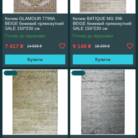
Килим GLAMOUR 7799A
Килим BATIQUE MG 396
BEIGE бежевий прямокутний
BEIGE бежевий прямокутний
SALE 150*230 см
SALE 156*230 см
Готово до відправки
Готово до відправки
7 417
9 149
₴
₴
14 835 ₴
18 299 ₴
Купити
Купити
–50%
–50%