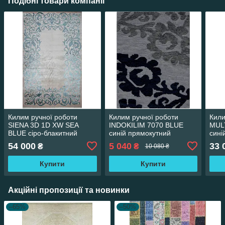
Подібні товари компанії
Килим ручної роботи
Килим ручної роботи
Кили
SIENA 3D 1D XW SEA
INDOKILIM 7070 BLUE
MUL
BLUE сіро-блакитний
синій прямокутний
сині
прямокутний 200*300 см
140*200 см
200*
54 000
5 040
33 
₴
₴
10 080 ₴
Купити
Купити
Акційні пропозиції та новинки
–65%
–50%