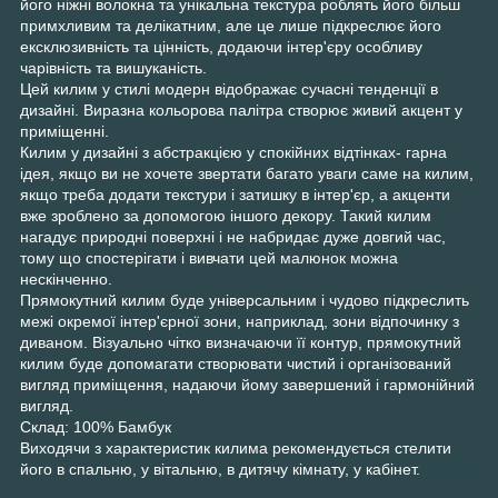
його ніжні волокна та унікальна текстура роблять його більш
примхливим та делікатним, але це лише підкреслює його
ексклюзивність та цінність, додаючи інтер'єру особливу
чарівність та вишуканість.
Цей килим у стилі модерн відображає сучасні тенденції в
дизайні. Виразна кольорова палітра створює живий акцент у
приміщенні.
Килим у дизайні з абстракцією у спокійних відтінках- гарна
ідея, якщо ви не хочете звертати багато уваги саме на килим,
якщо треба додати текстури і затишку в інтер'єр, а акценти
вже зроблено за допомогою іншого декору. Такий килим
нагадує природні поверхні і не набридає дуже довгий час,
тому що спостерігати і вивчати цей малюнок можна
нескінченно.
Прямокутний килим буде універсальним і чудово підкреслить
межі окремої інтер'єрної зони, наприклад, зони відпочинку з
диваном. Візуально чітко визначаючи її контур, прямокутний
килим буде допомагати створювати чистий і організований
вигляд приміщення, надаючи йому завершений і гармонійний
вигляд.
Склад: 100% Бамбук
Виходячи з характеристик килима рекомендується стелити
його в спальню, у вітальню, в дитячу кімнату, у кабінет.