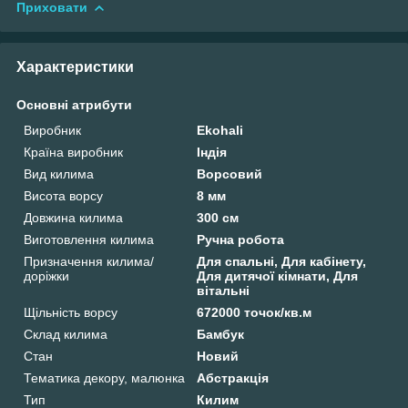
Приховати
Характеристики
Основні атрибути
Виробник
Ekohali
Країна виробник
Індія
Вид килима
Ворсовий
Висота ворсу
8 мм
Довжина килима
300 см
Виготовлення килима
Ручна робота
Призначення килима/
Для спальні, Для кабінету,
доріжки
Для дитячої кімнати, Для
вітальні
Щільність ворсу
672000 точок/кв.м
Склад килима
Бамбук
Стан
Новий
Тематика декору, малюнка
Абстракція
Тип
Килим