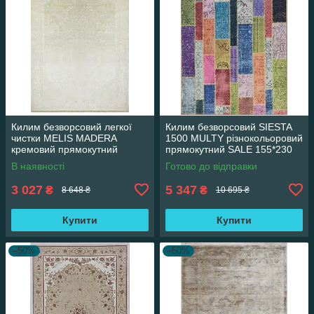
Килим безворсовий легкої
Килим безворсовий SIESTA
чистки MELIS MADERA
1500 MULTY різнокольоровий
кремовий прямокутний
прямокутний SALE 155*230
160*230 см
см
В наявності
Готово до відправки
3 027
5 347
₴
₴
8 648 ₴
10 695 ₴
Купити
Купити
–50%
–50%