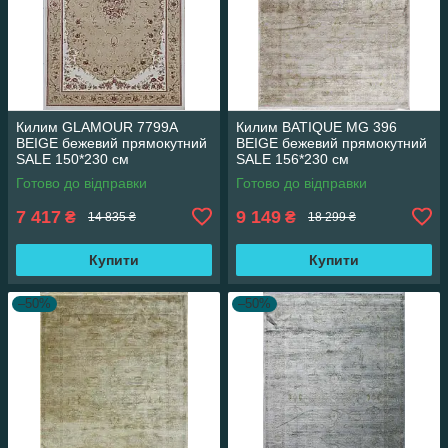
Килим GLAMOUR 7799A
Килим BATIQUE MG 396
BEIGE бежевий прямокутний
BEIGE бежевий прямокутний
SALE 150*230 см
SALE 156*230 см
Готово до відправки
Готово до відправки
7 417
9 149
₴
₴
14 835 ₴
18 299 ₴
Купити
Купити
–50%
–50%