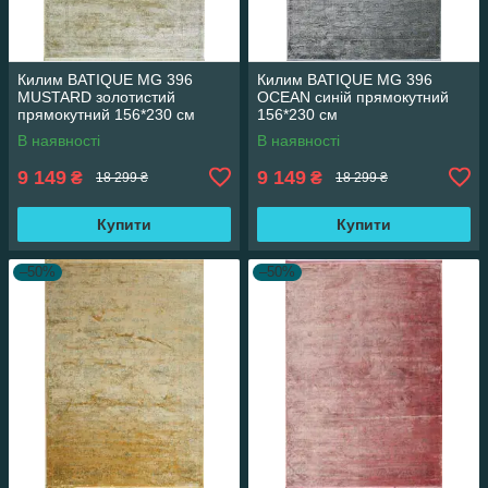
Килим BATIQUE MG 396
Килим BATIQUE MG 396
MUSTARD золотистий
OCEAN синій прямокутний
прямокутний 156*230 см
156*230 см
В наявності
В наявності
9 149
9 149
₴
₴
18 299 ₴
18 299 ₴
Купити
Купити
–50%
–50%