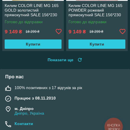
Килим COLOR LINE MG 165
Килим COLOR LINE MG 165
GOLD золотистий
POWDER рожевий
прямокутний SALE 156*230
прямокутний SALE 156*230
см
см
Готово до відправки
Готово до відправки
9 149
9 149
₴
₴
18 299 ₴
18 299 ₴
Купити
Купити
Показати ще
Про нас
100% позитивних з 17 відгуків за рік
Працює з 08.11.2010
м. Дніпро
Дніпро, Україна
Контакти
КНОПКА
ЗВ'ЯЗКУ