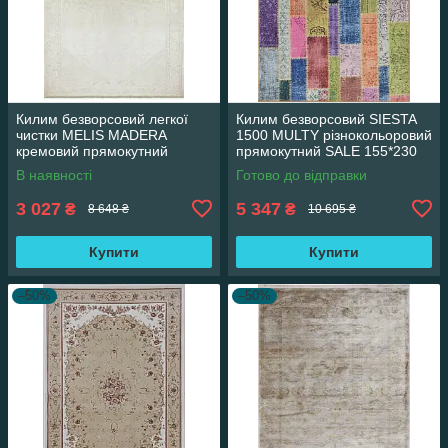
Килим безворсовий легкої
Килим безворсовий SIESTA
чистки MELIS MADERA
1500 MULTY різнокольоровий
кремовий прямокутний
прямокутний SALE 155*230
160*230 см
см
В наявності
Готово до відправки
3 027
5 347
₴
₴
8 648 ₴
10 695 ₴
Купити
Купити
–50%
–50%