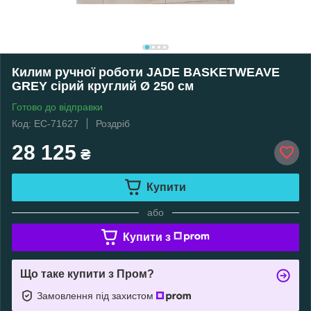
Килим ручної роботи JADE BASKETWEAVE
GREY сірий круглий Ø 250 см
Готово до відправки
Код: EC-71627
Роздріб
28 125
₴
Купити
або
Купити з
Що таке купити з Пром?
Замовлення під захистом