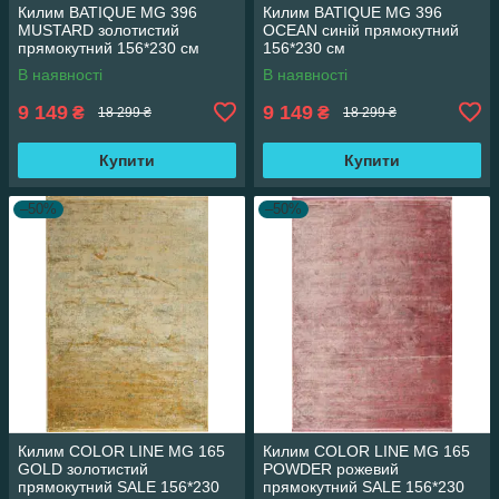
Килим BATIQUE MG 396
Килим BATIQUE MG 396
MUSTARD золотистий
OCEAN синій прямокутний
прямокутний 156*230 см
156*230 см
В наявності
В наявності
9 149
9 149
₴
₴
18 299 ₴
18 299 ₴
Купити
Купити
–50%
–50%
Килим COLOR LINE MG 165
Килим COLOR LINE MG 165
GOLD золотистий
POWDER рожевий
прямокутний SALE 156*230
прямокутний SALE 156*230