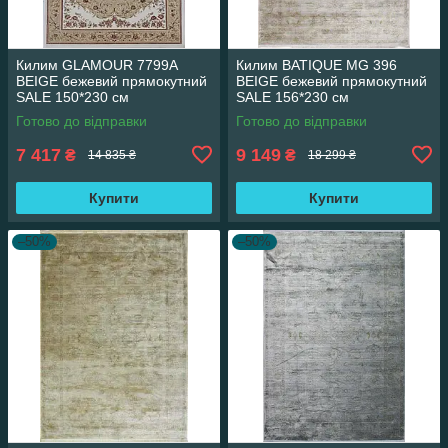
Килим GLAMOUR 7799A
Килим BATIQUE MG 396
BEIGE бежевий прямокутний
BEIGE бежевий прямокутний
SALE 150*230 см
SALE 156*230 см
Готово до відправки
Готово до відправки
7 417
9 149
₴
₴
14 835 ₴
18 299 ₴
Купити
Купити
–50%
–50%