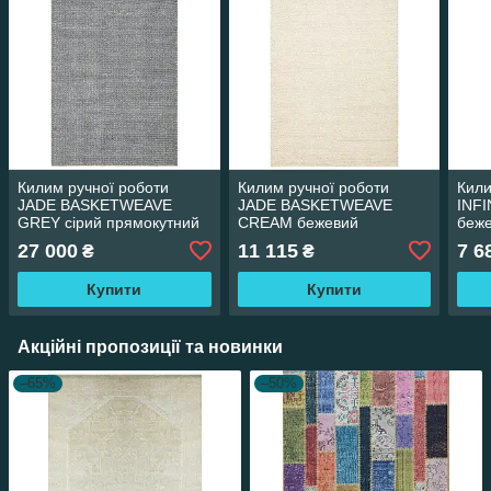
Килим ручної роботи
Килим ручної роботи
Кили
JADE BASKETWEAVE
JADE BASKETWEAVE
INF
GREY сірий прямокутний
CREAM бежевий
беже
200*300 см
прямокутний 130*190 см
27 000
11 115
7 6
₴
₴
Купити
Купити
Акційні пропозиції та новинки
–65%
–50%