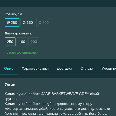
Розмір, см
Ø 250
Ø 160
Ø 200
Діаметр килима
250
160
200
Готово до відправки
Опис
Характеристики
Доставка
Оплата
Умови п
Опис
Килим ручної роботи JADE BASKETWEAVE GREY сірий
круглий
Килим ручної роботи, подібно дорогоцінному твору
мистецтва, вимагає дбайливого та уважного догляду, оскільки
його ніжні волокна та унікальна текстура роблять його більш