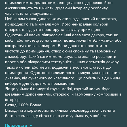
примхливим та делікатним, але це лише підкреслює його
ексклюзивність та цінність, додаючи інтер'єру особливу
чарівність та вишуканість.
Цей килим у скандинавському стилі відзначений простотою,
природністю та мінімалізмом. Його нейтральні кольори
створюють відчуття простору та світла у приміщенні.
Однотонний килим підкреслює інші елементи декору, такі як
меблі або мистецтво на стінах, дозволяючи їм зближатися або
контрастувати за кольором. Вони додають простоти та
чистоти до приміщення, створюючи спокійну та гармонійну
атмосферу. Такий килим може візуально значно розширити
простір або підкреслити текстурність інших елементів декору,
таких як стіни або меблі, додаючи візуальної цікавості до
приміщення. Однотонні килими легко вписуються в різні стилі
дизайну, від сучасного до класичного, що робить їх відмінним
вибором для будь-якого приміщення.
Якщо у кімнаті присутні круглі меблі, круглий килим буде
ідеальним доповненням, створюючи гармонійну композицію в
інтер'єрі.
Склад: 100% Вовна
Виходячи з характеристик килима рекомендується стелити
його в спальню, у вітальню, в дитячу кімнату, у кабінет.
Приховати