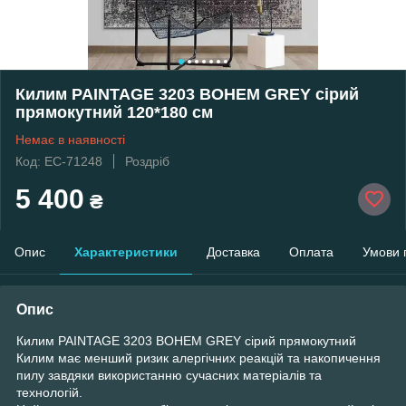
Килим PAINTAGE 3203 BOHEM GREY сірий
прямокутний 120*180 см
Немає в наявності
Код: EC-71248
Роздріб
5 400
₴
Опис
Характеристики
Доставка
Оплата
Умови 
Опис
Килим PAINTAGE 3203 BOHEM GREY сірий прямокутний
Килим має менший ризик алергічних реакцій та накопичення
пилу завдяки використанню сучасних матеріалів та
технологій.