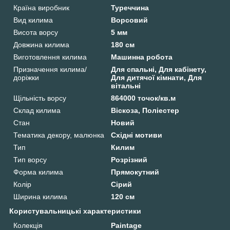
Країна виробник
Туреччина
Вид килима
Ворсовий
Висота ворсу
5 мм
Довжина килима
180 см
Виготовлення килима
Машинна робота
Призначення килима/
Для спальні, Для кабінету,
доріжки
Для дитячої кімнати, Для
вітальні
Щільність ворсу
864000 точок/кв.м
Склад килима
Віскоза, Поліестер
Стан
Новий
Тематика декору, малюнка
Східні мотиви
Тип
Килим
Тип ворсу
Розрізний
Форма килима
Прямокутний
Колір
Сірий
Ширина килима
120 см
Користувальницькі характеристики
Колекція
Paintage