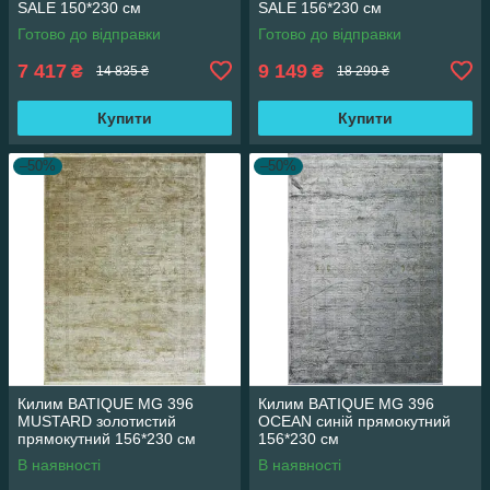
SALE 150*230 см
SALE 156*230 см
Готово до відправки
Готово до відправки
7 417
9 149
₴
₴
14 835 ₴
18 299 ₴
Купити
Купити
–50%
–50%
Килим BATIQUE MG 396
Килим BATIQUE MG 396
MUSTARD золотистий
OCEAN синій прямокутний
прямокутний 156*230 см
156*230 см
В наявності
В наявності