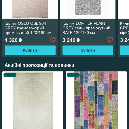
Килим OSLO OSL 904
Килим LOFT LF PLAIN
Кил
GREY кремово-сірий
GREY сірий прямокутний
CRE
прямокутний 120*180 см
SALE 120*180 см
сіри
120*
4 320
3 240
3 2
₴
₴
Купити
Купити
Акційні пропозиції та новинки
–65%
–50%