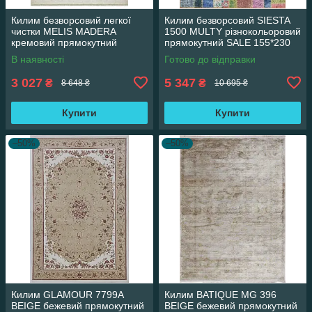
Килим безворсовий легкої
Килим безворсовий SIESTA
чистки MELIS MADERA
1500 MULTY різнокольоровий
кремовий прямокутний
прямокутний SALE 155*230
160*230 см
см
В наявності
Готово до відправки
3 027
5 347
₴
₴
8 648 ₴
10 695 ₴
Купити
Купити
–50%
–50%
Килим GLAMOUR 7799A
Килим BATIQUE MG 396
BEIGE бежевий прямокутний
BEIGE бежевий прямокутний