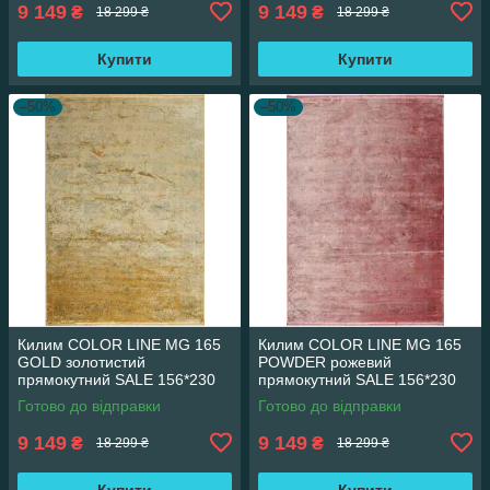
9 149
9 149
₴
₴
18 299 ₴
18 299 ₴
Купити
Купити
–50%
–50%
Килим COLOR LINE MG 165
Килим COLOR LINE MG 165
GOLD золотистий
POWDER рожевий
прямокутний SALE 156*230
прямокутний SALE 156*230
см
см
Готово до відправки
Готово до відправки
9 149
9 149
₴
₴
18 299 ₴
18 299 ₴
Купити
Купити