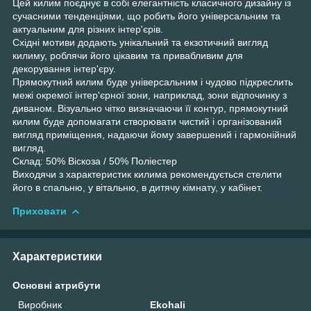
Цей килим поєднує в собі елегантність класичного дизайну із
сучасними тенденціями, що робить його універсальним та
актуальним для різних інтер'єрів.
Східні мотиви додають унікальний та екзотичний вигляд
килиму, роблячи його цікавим та привабливим для
декорування інтер'єру.
Прямокутний килим буде універсальним і чудово підкреслить
межі окремої інтер'єрної зони, наприклад, зони відпочинку з
диваном. Візуально чітко визначаючи її контур, прямокутний
килим буде допомагати створювати чистий і організований
вигляд приміщення, надаючи йому завершений і гармонійний
вигляд.
Склад: 50% Віскоза / 50% Поліестер
Виходячи з характеристик килима рекомендується стелити
його в спальню, у вітальню, в дитячу кімнату, у кабінет.
Приховати
Характеристики
Основні атрибути
Виробник
Ekohali