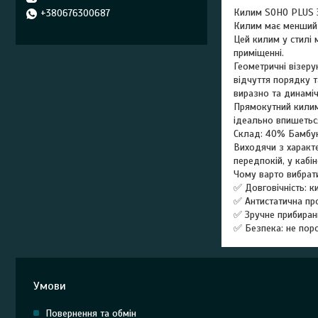
Килим SOHO PLUS 
+380676300687
Килим має менший р
Цей килим у стилі 
приміщенні.
Геометричні візеру
відчуття порядку т
виразно та динаміч
Прямокутний килим 
ідеально впишеться
Склад: 40% Бамбу
Виходячи з характе
передпокій, у кабін
Чому варто вибрати
✅ Довговічність: к
✅ Антистатична про
✅ Зручне прибиран
✅ Безпека: не поро
Умови
Повернення та обмін