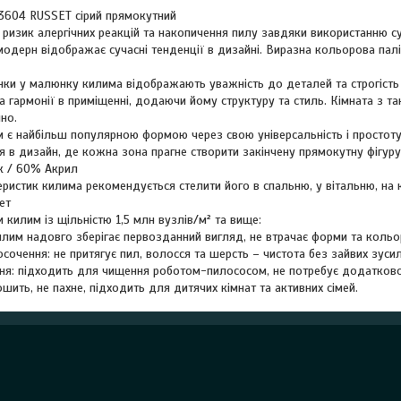
3604 RUSSET сірий прямокутний
изик алергічних реакцій та накопичення пилу завдяки використанню суч
модерн відображає сучасні тенденції в дизайні. Виразна кольорова пал
нки у малюнку килима відображають уважність до деталей та строгість л
а гармонії в приміщенні, додаючи йому структуру та стиль. Кімната з 
но.
є найбільш популярною формою через свою універсальність і простоту в і
 в дизайн, де кожна зона прагне створити закінчену прямокутну фігуру
к / 60% Акрил
ристик килима рекомендується стелити його в спальню, у вітальню, на к
ет
 килим із щільністю 1,5 млн вузлів/м² та вище:
илим надовго зберігає первозданний вигляд, не втрачає форми та кольо
сочення: не притягує пил, волосся та шерсть – чистота без зайвих зусил
ня: підходить для чищення роботом-пилососом, не потребує додатков
шить, не пахне, підходить для дитячих кімнат та активних сімей.