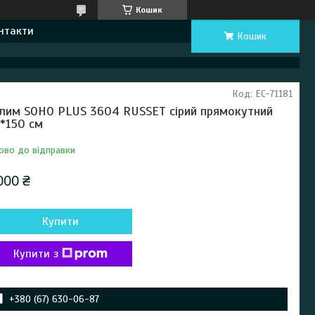
Кошик
нтакти
Кошик
Код:
EC-71181
лим SOHO PLUS 3604 RUSSET сірий прямокутний
*150 см
ово до відправки
000 ₴
Купити
Купити з
+380 (67) 630-06-87