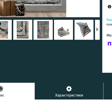
пов
У к
буд
пис
Характеристики