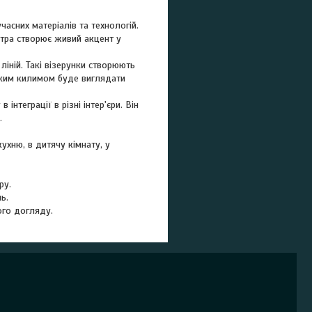
асних матеріалів та технологій.
ітра створює живий акцент у
іній. Такі візерунки створюють
таким килимом буде виглядати
нтеграції в різні інтер'єри. Він
.
ухню, в дитячу кімнату, у
ру.
ь.
ого догляду.