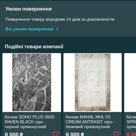
Умови повернення
Повернення товару впродовж 14 днів за домовленістю
Всі умови повернення
Подібні товари компанії
Килим SOHO PLUS 3605
Килим MAHAL MHL 03
Кили
RAVEN BLACK сіро-
CREAM ANTRASIT сіро-
SPR
чорний прямокутний
бежевий прямокутний
прям
80*150 см
80*150 см
6 000
6 000
6 0
₴
₴