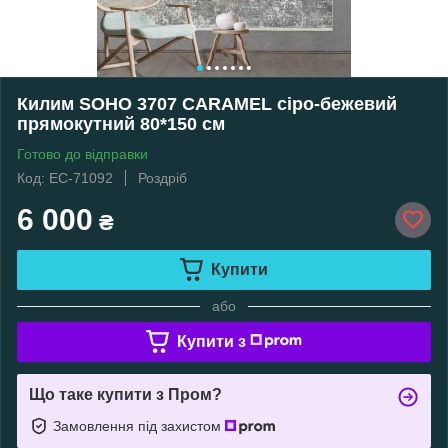
Килим SOHO 3707 CARAMEL сіро-бежевий
прямокутний 80*150 см
Готово до відправки
Код: EC-71092
Роздріб
6 000
₴
Купити
або
Купити з
Що таке купити з Пром?
Замовлення під захистом