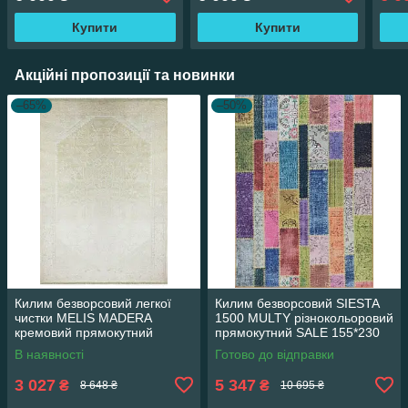
Купити
Купити
Акційні пропозиції та новинки
–65%
–50%
Килим безворсовий легкої
Килим безворсовий SIESTA
чистки MELIS MADERA
1500 MULTY різнокольоровий
кремовий прямокутний
прямокутний SALE 155*230
160*230 см
см
В наявності
Готово до відправки
3 027
5 347
₴
₴
8 648 ₴
10 695 ₴