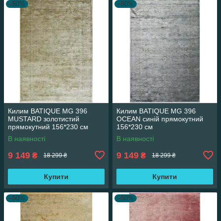
–50%
–50%
Килим BATIQUE MG 396
Килим BATIQUE MG 396
MUSTARD золотистий
OCEAN синій прямокутний
прямокутний 156*230 см
156*230 см
В наявності
В наявності
9 149
9 149
₴
₴
18 299 ₴
18 299 ₴
Купити
Купити
–50%
–50%