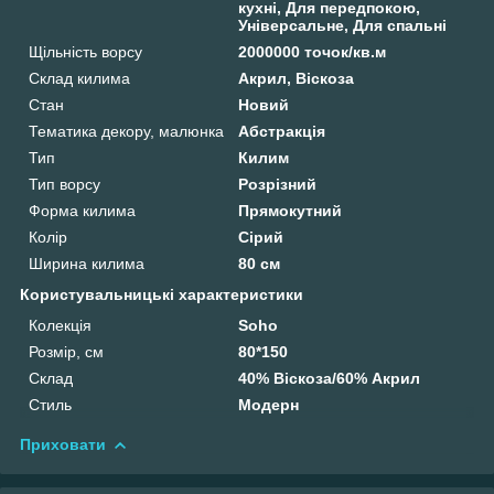
кухні, Для передпокою,
Універсальне, Для спальні
Щільність ворсу
2000000 точок/кв.м
Склад килима
Акрил, Віскоза
Стан
Новий
Тематика декору, малюнка
Абстракція
Тип
Килим
Тип ворсу
Розрізний
Форма килима
Прямокутний
Колір
Сірий
Ширина килима
80 см
Користувальницькі характеристики
Колекція
Soho
Розмір, см
80*150
Склад
40% Віскоза/60% Акрил
Стиль
Модерн
Приховати