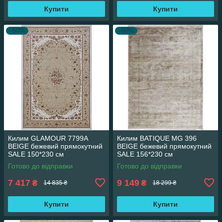
Купити
Купити
–50%
–50%
Килим GLAMOUR 7799A
Килим BATIQUE MG 396
BEIGE бежевий прямокутний
BEIGE бежевий прямокутний
SALE 150*230 см
SALE 156*230 см
Готово до відправки
Готово до відправки
7 417
9 149
₴
₴
14 835 ₴
18 299 ₴
Купити
Купити