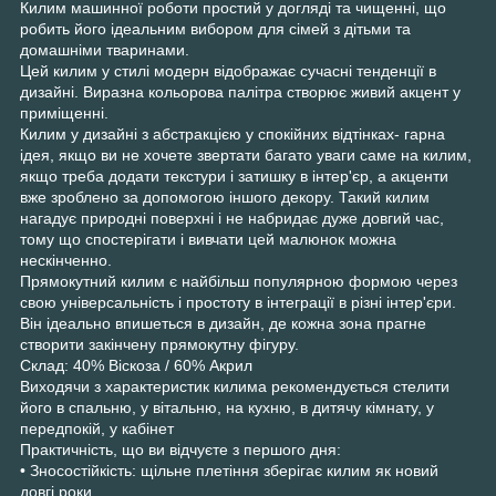
Килим машинної роботи простий у догляді та чищенні, що
робить його ідеальним вибором для сімей з дітьми та
домашніми тваринами.
Цей килим у стилі модерн відображає сучасні тенденції в
дизайні. Виразна кольорова палітра створює живий акцент у
приміщенні.
Килим у дизайні з абстракцією у спокійних відтінках- гарна
ідея, якщо ви не хочете звертати багато уваги саме на килим,
якщо треба додати текстури і затишку в інтер'єр, а акценти
вже зроблено за допомогою іншого декору. Такий килим
нагадує природні поверхні і не набридає дуже довгий час,
тому що спостерігати і вивчати цей малюнок можна
нескінченно.
Прямокутний килим є найбільш популярною формою через
свою універсальність і простоту в інтеграції в різні інтер'єри.
Він ідеально впишеться в дизайн, де кожна зона прагне
створити закінчену прямокутну фігуру.
Склад: 40% Віскоза / 60% Акрил
Виходячи з характеристик килима рекомендується стелити
його в спальню, у вітальню, на кухню, в дитячу кімнату, у
передпокій, у кабінет
Практичність, що ви відчуєте з першого дня:
• Зносостійкість: щільне плетіння зберігає килим як новий
довгі роки.