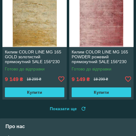
Килим COLOR LINE MG 165
Килим COLOR LINE MG 165
GOLD золотистий
POWDER рожевий
прямокутний SALE 156*230
прямокутний SALE 156*230
см
см
Готово до відправки
Готово до відправки
9 149
9 149
₴
₴
18 299 ₴
18 299 ₴
Купити
Купити
Показати ще
Про нас