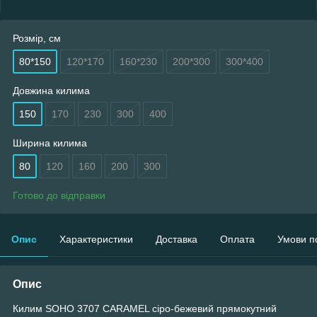
Розмір, см
80*150
120*170
160*230
200*300
300*400
Довжина килима
150
170
230
300
400
Ширина килима
80
120
160
200
300
Готово до відправки
Опис
Характеристики
Доставка
Оплата
Умови п
Опис
Килим SOHO 3707 CARAMEL сіро-бежевий прямокутний