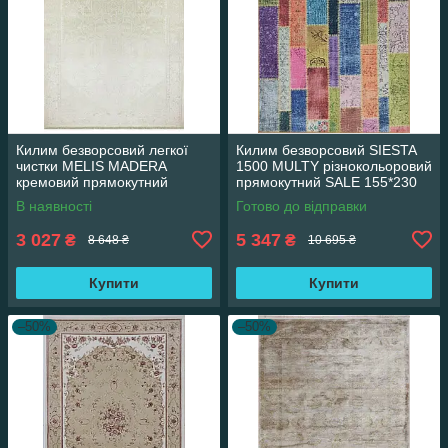
Килим безворсовий легкої
Килим безворсовий SIESTA
чистки MELIS MADERA
1500 MULTY різнокольоровий
кремовий прямокутний
прямокутний SALE 155*230
160*230 см
см
В наявності
Готово до відправки
3 027
5 347
₴
₴
8 648 ₴
10 695 ₴
Купити
Купити
–50%
–50%