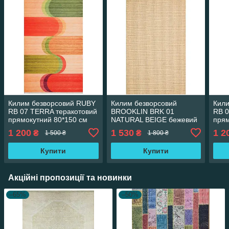
Килим безворсовий RUBY
Килим безворсовий
Кил
RB 07 TERRA теракотовий
BROOKLIN BRK 01
RB 0
прямокутний 80*150 см
NATURAL BEIGE бежевий
прям
прямокутний SALE 80*150
1 200
1 530
1 2
₴
₴
1 500 ₴
1 800 ₴
см
Купити
Купити
Акційні пропозиції та новинки
–65%
–50%