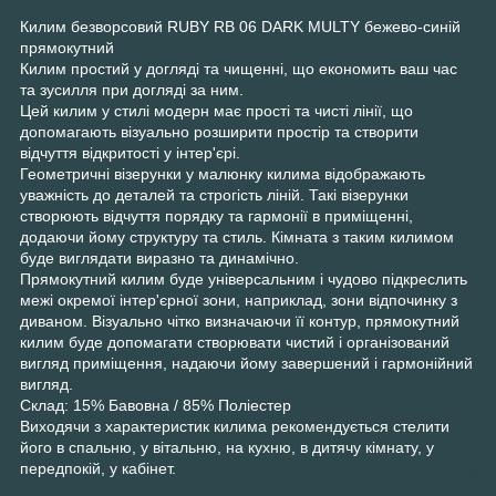
Килим безворсовий RUBY RB 06 DARK MULTY бежево-синій
прямокутний
Килим простий у догляді та чищенні, що економить ваш час
та зусилля при догляді за ним.
Цей килим у стилі модерн має прості та чисті лінії, що
допомагають візуально розширити простір та створити
відчуття відкритості у інтер'єрі.
Геометричні візерунки у малюнку килима відображають
уважність до деталей та строгість ліній. Такі візерунки
створюють відчуття порядку та гармонії в приміщенні,
додаючи йому структуру та стиль. Кімната з таким килимом
буде виглядати виразно та динамічно.
Прямокутний килим буде універсальним і чудово підкреслить
межі окремої інтер'єрної зони, наприклад, зони відпочинку з
диваном. Візуально чітко визначаючи її контур, прямокутний
килим буде допомагати створювати чистий і організований
вигляд приміщення, надаючи йому завершений і гармонійний
вигляд.
Склад: 15% Бавовна / 85% Поліестер
Виходячи з характеристик килима рекомендується стелити
його в спальню, у вітальню, на кухню, в дитячу кімнату, у
передпокій, у кабінет.