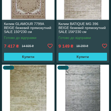
Килим GLAMOUR 7799A
Килим BATIQUE MG 396
BEIGE бежевий прямокутний
BEIGE бежевий прямокутний
SALE 150*230 см
SALE 156*230 см
Готово до відправки
Готово до відправки
7 417
9 149
₴
₴
14 835 ₴
18 299 ₴
Купити
Купити
–50%
–50%