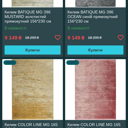
Килим BATIQUE MG 396
Килим BATIQUE MG 396
MUSTARD золотистий
OCEAN синій прямокутний
прямокутний 156*230 см
156*230 см
В наявності
В наявності
9 149
9 149
₴
₴
18 299 ₴
18 299 ₴
Купити
Купити
–50%
–50%
Килим COLOR LINE MG 165
Килим COLOR LINE MG 165