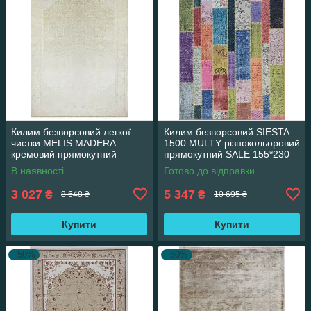
Килим безворсовий легкої
Килим безворсовий SIESTA
чистки MELIS MADERA
1500 MULTY різнокольоровий
кремовий прямокутний
прямокутний SALE 155*230
160*230 см
см
В наявності
Готово до відправки
3 027
5 347
₴
₴
8 648 ₴
10 695 ₴
Купити
Купити
–50%
–50%