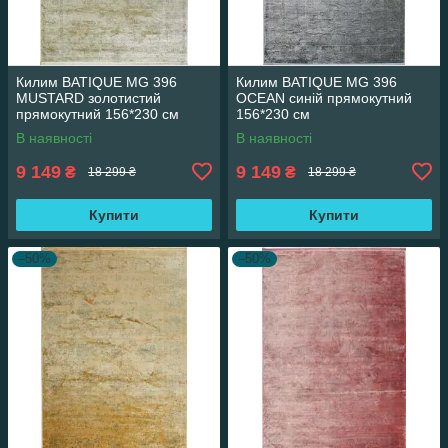
Килим BATIQUE MG 396
Килим BATIQUE MG 396
MUSTARD золотистий
OCEAN синій прямокутний
прямокутний 156*230 см
156*230 см
В наявності
В наявності
9 149
9 149
₴
₴
18 299 ₴
18 299 ₴
Купити
Купити
–50%
–50%