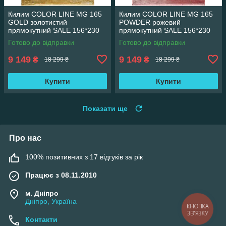
Килим COLOR LINE MG 165
Килим COLOR LINE MG 165
GOLD золотистий
POWDER рожевий
прямокутний SALE 156*230
прямокутний SALE 156*230
см
см
Готово до відправки
Готово до відправки
9 149
9 149
₴
₴
18 299 ₴
18 299 ₴
Купити
Купити
Показати ще
Про нас
100% позитивних з 17 відгуків за рік
Працює з 08.11.2010
м. Дніпро
Дніпро, Україна
КНОПКА
ЗВ'ЯЗКУ
Контакти