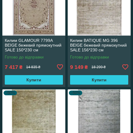
Килим GLAMOUR 7799A
Килим BATIQUE MG 396
BEIGE бежевий прямокутний
BEIGE бежевий прямокутний
SALE 150*230 см
SALE 156*230 см
Готово до відправки
Готово до відправки
7 417
9 149
₴
₴
14 835 ₴
18 299 ₴
Купити
Купити
–50%
–50%