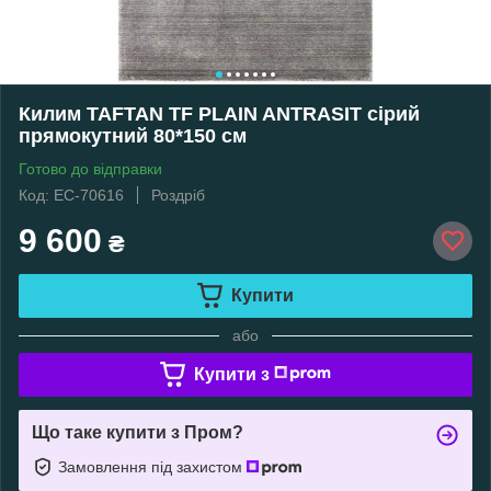
Килим TAFTAN TF PLAIN ANTRASIT сірий
прямокутний 80*150 см
Готово до відправки
Код: EC-70616
Роздріб
9 600
₴
Купити
або
Купити з
Що таке купити з Пром?
Замовлення під захистом