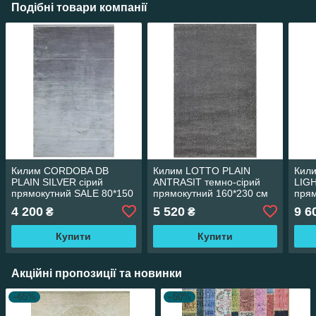
Подібні товари компанії
Килим CORDOBA DB
Килим LOTTO PLAIN
Кил
PLAIN SILVER сірий
ANTRASIT темно-сірий
LIGH
прямокутний SALE 80*150
прямокутний 160*230 см
прям
см
4 200
5 520
9 6
₴
₴
Купити
Купити
Акційні пропозиції та новинки
–65%
–50%