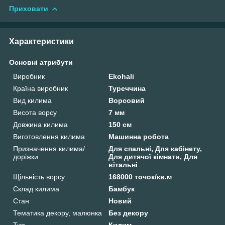
Приховати
Характеристики
Основні атрибути
Виробник
Ekohali
Країна виробник
Туреччина
Вид килима
Ворсовий
Висота ворсу
7 мм
Довжина килима
150 см
Виготовлення килима
Машинна робота
Призначення килима/
Для спальні, Для кабінету,
доріжки
Для дитячої кімнати, Для
вітальні
Щільність ворсу
168000 точок/кв.м
Склад килима
Бамбук
Стан
Новий
Тематика декору, малюнка
Без декору
Тип
Килим