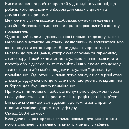
Килим машинної роботи простий у догляді та чищенні, що
робить його ідеальним вибором для сімей з дітьми та
домашніми тваринами.
Цей килим у стилі модерн відображає сучасні тенденції в
дизайні. Виразна кольорова палітра створює живий акцент у
приміщенні.
Однотонний килим підкреслює інші елементи декору, такі як
меблі або мистецтво на стінах, дозволяючи їм зближатися або
контрастувати за кольором. Вони додають простоти та
чистоти до приміщення, створюючи спокійну та гармонійну
атмосферу. Такий килим може візуально значно розширити
простір або підкреслити текстурність інших елементів декору,
таких як стіни або меблі, додаючи візуальної цікавості до
приміщення. Однотонні килими легко вписуються в різні стилі
дизайну, від сучасного до класичного, що робить їх відмінним
вибором для будь-якого приміщення.
Прямокутний килим є найбільш популярною формою через
свою універсальність і простоту в інтеграції в різні інтер'єри.
Він ідеально впишеться в дизайн, де кожна зона прагне
створити закінчену прямокутну фігуру.
Склад: 100% Бамбук
Виходячи з характеристик килима рекомендується стелити
його в спальню, у вітальню, в дитячу кімнату, у кабінет.