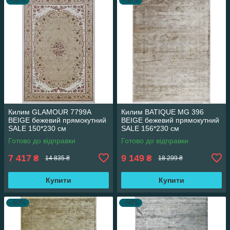
–50%
–50%
Килим GLAMOUR 7799A
Килим BATIQUE MG 396
BEIGE бежевий прямокутний
BEIGE бежевий прямокутний
SALE 150*230 см
SALE 156*230 см
Готово до відправки
Готово до відправки
7 417
9 149
₴
₴
14 835 ₴
18 299 ₴
Купити
Купити
–50%
–50%