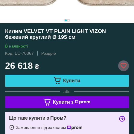
Килим VELVET VT PLAIN LIGHT VIZON
бежевий круглий Ø 195 см
В наявності
Код: EC-70367
Роздріб
26 618
₴
Купити
або
Купити з
Що таке купити з Пром?
Замовлення під захистом