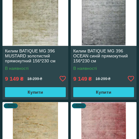
Килим BATIQUE MG 396
Килим BATIQUE MG 396
MUSTARD золотистий
OCEAN синій прямокутний
прямокутний 156*230 см
156*230 см
В наявності
В наявності
9 149
9 149
₴
₴
18 299 ₴
18 299 ₴
Купити
Купити
–50%
–50%