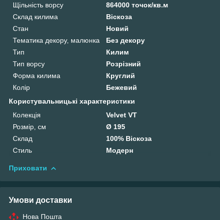
Щільність ворсу
864000 точок/кв.м
Склад килима
Віскоза
Стан
Новий
Тематика декору, малюнка
Без декору
Тип
Килим
Тип ворсу
Розрізний
Форма килима
Круглий
Колір
Бежевий
Користувальницькі характеристики
Колекція
Velvet VT
Розмір, см
Ø 195
Склад
100% Віскоза
Стиль
Модерн
Приховати
Умови доставки
Нова Пошта