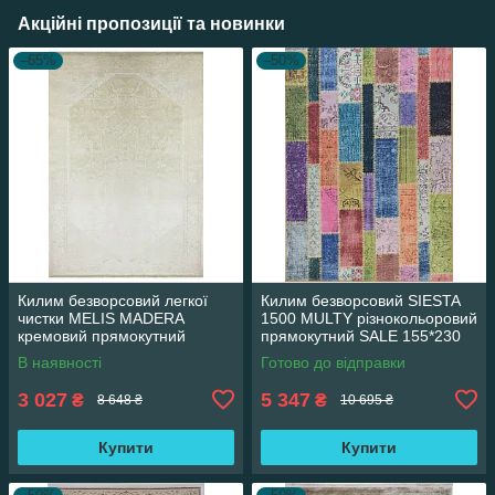
Акційні пропозиції та новинки
–65%
–50%
Килим безворсовий легкої
Килим безворсовий SIESTA
чистки MELIS MADERA
1500 MULTY різнокольоровий
кремовий прямокутний
прямокутний SALE 155*230
160*230 см
см
В наявності
Готово до відправки
3 027
5 347
₴
₴
8 648 ₴
10 695 ₴
Купити
Купити