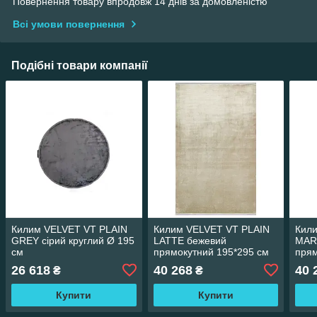
Повернення товару впродовж 14 днів за домовленістю
Всі умови повернення
Подібні товари компанії
Килим VELVET VT PLAIN
Килим VELVET VT PLAIN
Кил
GREY сірий круглий Ø 195
LATTE бежевий
MARI
см
прямокутний 195*295 см
прям
26 618
40 268
40 
₴
₴
Купити
Купити