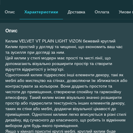
Опис
Характеристики
Доставка
Оплата
Умови 
Опис
Килим VELVET VT PLAIN LIGHT VIZON бежевий круглий
Килим простий у догляді та чищенні, що економить ваш час
та зусилля при догляді за ним.
Цей килим у стилі модерн має прості та чисті лінії, що
допомагають візуально розширити простір та створити
відчуття відкритості у інтер'єрі.
Однотонний килим підкреслює інші елементи декору, такі як
меблі або мистецтво на стінах, дозволяючи їм зближатися або
контрастувати за кольором. Вони додають простоти та
чистоти до приміщення, створюючи спокійну та гармонійну
атмосферу. Такий килим може візуально значно розширити
простір або підкреслити текстурність інших елементів декору,
таких як стіни або меблі, додаючи візуальної цікавості до
приміщення. Однотонні килими легко вписуються в різні стилі
дизайну, від сучасного до класичного, що робить їх відмінним
вибором для будь-якого приміщення.
Якщо у кімнаті присутні круглі меблі, круглий килим буде