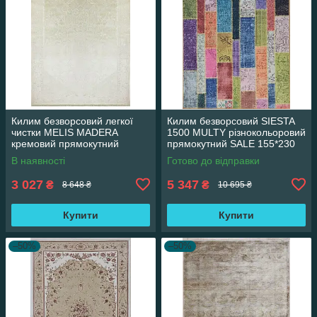
Килим безворсовий легкої
Килим безворсовий SIESTA
чистки MELIS MADERA
1500 MULTY різнокольоровий
кремовий прямокутний
прямокутний SALE 155*230
160*230 см
см
В наявності
Готово до відправки
3 027
5 347
₴
₴
8 648 ₴
10 695 ₴
Купити
Купити
–50%
–50%