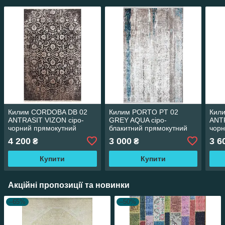
Килим CORDOBA DB 02
Килим PORTO PT 02
Кил
ANTRASIT VIZON сіро-
GREY AQUA сіро-
ANT
чорний прямокутний
блакитний прямокутний
чорн
80*150 см
80*150 см
80*1
4 200
3 000
3 6
₴
₴
Купити
Купити
Акційні пропозиції та новинки
–65%
–50%