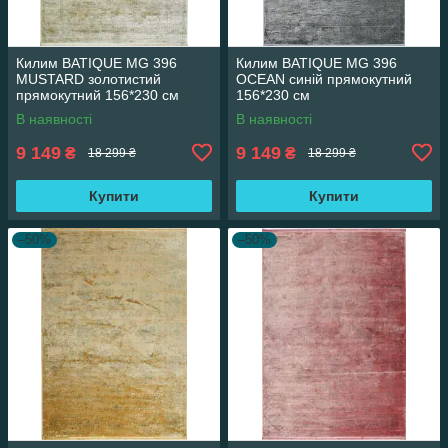
Килим BATIQUE MG 396
Килим BATIQUE MG 396
MUSTARD золотистий
OCEAN синій прямокутний
прямокутний 156*230 см
156*230 см
В наявності
В наявності
9 149
9 149
₴
₴
18 299 ₴
18 299 ₴
Купити
Купити
–50%
–50%