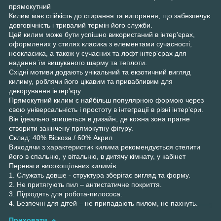
прямокутний
Килим має стійкість до стирання та вигоряння, що забезпечує
довговічність і тривалий термін його служби.
Цей килим може бути успішно використаний в інтер'єрах,
оформлених у стилях класика з елементами сучасності,
неокласика, а також у сучасних та лофт інтер'єрах для
надання їм вишуканого шарму та теплоти.
Східні мотиви додають унікальний та екзотичний вигляд
килиму, роблячи його цікавим та привабливим для
декорування інтер'єру.
Прямокутний килим є найбільш популярною формою через
свою універсальність і простоту в інтеграції в різні інтер'єри.
Він ідеально впишеться в дизайн, де кожна зона прагне
створити закінчену прямокутну фігуру.
Склад: 40% Віскоза / 60% Акрил
Виходячи з характеристик килима рекомендується стелити
його в спальню, у вітальню, в дитячу кімнату, у кабінет
Переваги високощільних килимів:
1. Служать довше - структура зберігає вигляд та форму.
2. Не притягують пил – антистатичне покриття.
3. Підходять для робота-пилососа.
4. Безпечні для дітей – не припадають пилом, не пахнуть.
Приховати