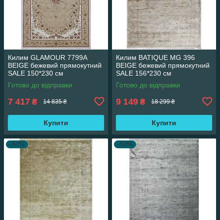
Килим GLAMOUR 7799A
Килим BATIQUE MG 396
BEIGE бежевий прямокутний
BEIGE бежевий прямокутний
SALE 150*230 см
SALE 156*230 см
Готово до відправки
Готово до відправки
7 417
9 149
₴
₴
14 835 ₴
18 299 ₴
Купити
Купити
–50%
–50%