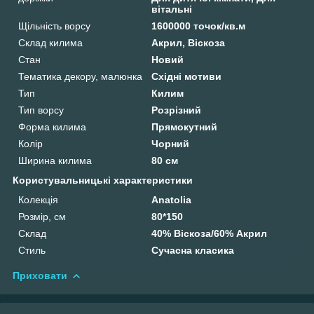
вітальні
Щільність ворсу
1600000 точок/кв.м
Склад килима
Акрил, Віскоза
Стан
Новий
Тематика декору, малюнка
Східні мотиви
Тип
Килим
Тип ворсу
Розрізний
Форма килима
Прямокутний
Колір
Чорний
Ширина килима
80 см
Користувальницькі характеристики
Колекція
Anatolia
Розмір, см
80*150
Склад
40% Віскоза/60% Акрил
Стиль
Сучасна класика
Приховати