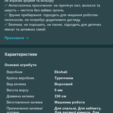
не втрачає форми та кольору.
✅ Антистатична просочення: не притягує пил, волосся та
шерсть – чистота без зайвих зусиль.
✅ Зручне прибирання: підходить для чищення роботом-
пилососом, не потребує додаткового догляду.
✅ Безпека: не порошить, не пахне, підходить для дитячих
кімнат та активних сімей.
Приховати
Характеристики
Основні атрибути
Виробник
Ekohali
Країна виробник
Туреччина
Вид килима
Ворсовий
Висота ворсу
5 мм
Довжина килима
150 см
Виготовлення килима
Машинна робота
Призначення килима/
Для спальні, Для кабінету,
доріжки
Для дитячої кімнати, Для