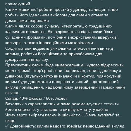
прямокутний
Килим машинної роботи простий у догляді та чищенні, що
робить його ідеальним вибором для сімей з дітьми та
домашніми тваринами.
Килим являє собою сучасну інтерпретацію традиційних
класичних елементів. Він відрізняється від класики більш
сучасними формами, помірним використанням візерунків і
кольорів, а також інноваційними матеріалами.
Східні мотиви додають унікальний та екзотичний вигляд
килиму, роблячи його цікавим та привабливим для
декорування інтер'єру.
Прямокутний килим буде універсальним і чудово підкреслить
межі окремої інтер'єрної зони, наприклад, зони відпочинку з
диваном. Візуально чітко визначаючи її контур, прямокутний
килим буде допомагати створювати чистий і організований
вигляд приміщення, надаючи йому завершений і гармонійний
вигляд.
Склад: 40% Віскоза / 60% Акрил
Виходячи з характеристик килима рекомендується стелити
його в спальню, у вітальню, в дитячу кімнату, у кабінет
Чому варто вибрати килим із щільністю 1,5 млн вузлів/м² та
вище:
✅ Довговічність: килим надовго зберігає первозданний вигляд,