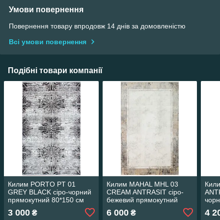
Умови повернення
Повернення товару впродовж 14 днів за домовленістю
Всі умови повернення
Подібні товари компанії
Килим PORTO PT 01
Килим MAHAL MHL 03
Кил
GREY BLACK сіро-чорний
CREAM ANTRASIT сіро-
ANTR
прямокутний 80*150 см
бежевий прямокутний
чорн
80*150 см
80*1
3 000
6 000
4 2
₴
₴