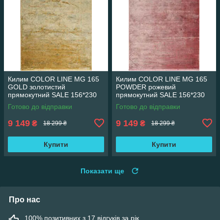
Килим COLOR LINE MG 165
Килим COLOR LINE MG 165
GOLD золотистий
POWDER рожевий
прямокутний SALE 156*230
прямокутний SALE 156*230
см
см
Готово до відправки
Готово до відправки
9 149
9 149
₴
₴
18 299 ₴
18 299 ₴
Купити
Купити
Показати ще
Про нас
100% позитивних з 17 відгуків за рік