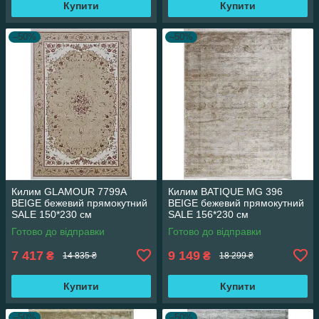
Купити
Купити
–50%
–50%
Килим GLAMOUR 7799A
Килим BATIQUE MG 396
BEIGE бежевий прямокутний
BEIGE бежевий прямокутний
SALE 150*230 см
SALE 156*230 см
Готово до відправки
Готово до відправки
7 417
9 149
₴
₴
14 835 ₴
18 299 ₴
Купити
Купити
–50%
–50%