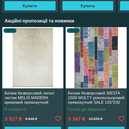
Купити
Купити
Акційні пропозиції та новинки
–65%
–50%
Килим безворсовий легкої
Килим безворсовий SIESTA
чистки MELIS MADERA
1500 MULTY різнокольоровий
кремовий прямокутний
прямокутний SALE 155*230
160*230 см
см
В наявності
Готово до відправки
3 027
5 347
₴
₴
8 648 ₴
10 695 ₴