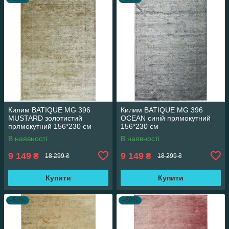
Килим BATIQUE MG 396
Килим BATIQUE MG 396
MUSTARD золотистий
OCEAN синій прямокутний
прямокутний 156*230 см
156*230 см
В наявності
В наявності
9 149
9 149
₴
₴
18 299 ₴
18 299 ₴
Купити
Купити
–50%
–50%