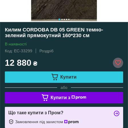
Килим CORDOBA DB 05 GREEN темно-
зелений прямокутний 160*230 см
В наявності
Код: EC-33299
Роздріб
12 880
₴
Купити
або
Купити з
Що таке купити з Пром?
Замовлення під захистом