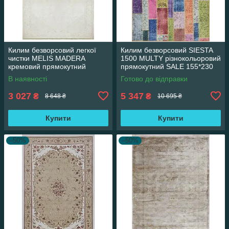
Килим безворсовий легкої
Килим безворсовий SIESTA
чистки MELIS MADERA
1500 MULTY різнокольоровий
кремовий прямокутний
прямокутний SALE 155*230
160*230 см
см
В наявності
Готово до відправки
3 027
5 347
₴
₴
8 648 ₴
10 695 ₴
Купити
Купити
–50%
–50%