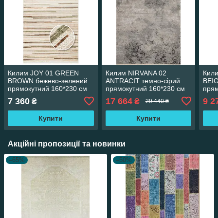
Килим JOY 01 GREEN
Килим NIRVANA 02
Кил
BROWN бежево-зелений
ANTRACIT темно-сірий
BEI
прямокутний 160*230 см
прямокутний 160*230 см
пря
160*
7 360
17 664
9 2
₴
₴
29 440 ₴
Купити
Купити
Акційні пропозиції та новинки
–65%
–50%