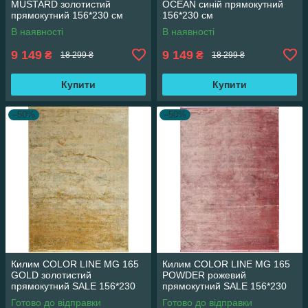
MUSTARD золотистий
OCEAN синій прямокутний
прямокутний 156*230 см
156*230 см
В наявності
В наявності
9 149
9 149
₴
₴
18 299 ₴
18 299 ₴
Купити
Купити
–50%
–50%
Килим COLOR LINE MG 165
Килим COLOR LINE MG 165
GOLD золотистий
POWDER рожевий
прямокутний SALE 156*230
прямокутний SALE 156*230
см
см
Готово до відправки
Готово до відправки