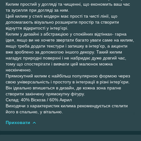
Килим простий у догляді та чищенні, що економить ваш час
та зусилля при догляді за ним.
Цей килим у стилі модерн має прості та чисті лінії, що
допомагають візуально розширити простір та створити
відчуття відкритості у інтер'єрі.
Килим у дизайні з абстракцією у спокійних відтінках- гарна
ідея, якщо ви не хочете звертати багато уваги саме на килим,
якщо треба додати текстури і затишку в інтер'єр, а акценти
вже зроблено за допомогою іншого декору. Такий килим
нагадує природні поверхні і не набридає дуже довгий час,
тому що спостерігати і вивчати цей малюнок можна
нескінченно.
Прямокутний килим є найбільш популярною формою через
свою універсальність і простоту в інтеграції в різні інтер'єри.
Він ідеально впишеться в дизайн, де кожна зона прагне
створити закінчену прямокутну фігуру.
Склад: 40% Віскоза / 60% Акрил
Виходячи з характеристик килима рекомендується стелити
його в спальню, у вітальню.
Приховати