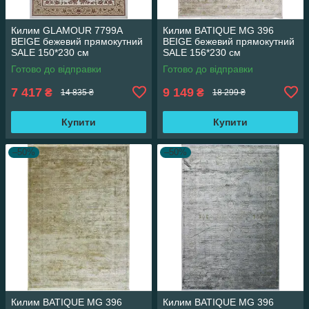
Килим GLAMOUR 7799A
Килим BATIQUE MG 396
BEIGE бежевий прямокутний
BEIGE бежевий прямокутний
SALE 150*230 см
SALE 156*230 см
Готово до відправки
Готово до відправки
7 417
9 149
₴
₴
14 835 ₴
18 299 ₴
Купити
Купити
–50%
–50%
Килим BATIQUE MG 396
Килим BATIQUE MG 396