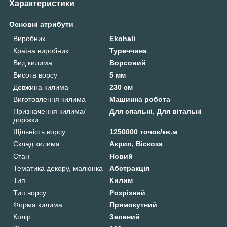
Характеристики
Основні атрибути
Виробник
Ekohali
Країна виробник
Туреччина
Вид килима
Ворсовий
Висота ворсу
5 мм
Довжина килима
230 см
Виготовлення килима
Машинна робота
Призначення килима/
Для спальні, Для вітальні
доріжки
Щільність ворсу
1250000 точок/кв.м
Склад килима
Акрил, Віскоза
Стан
Новий
Тематика декору, малюнка
Абстракція
Тип
Килим
Тип ворсу
Розрізний
Форма килима
Прямокутний
Колір
Зелений