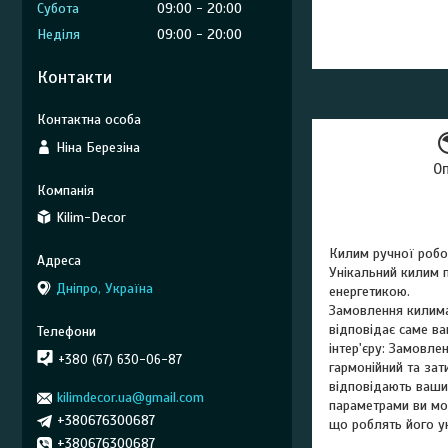
Субота
09:00
20:00
Неділя
09:00
20:00
Контакти
Ніна Березіна
О
Kilim-Decor
Килим ручної робо
Унікальний килим п
Дніпро, Україна
енергетикою.
Замовлення килима 
відповідає саме ва
інтер'єру: Замовл
+380 (67) 630-06-87
гармонійний та зат
відповідають вашим
kilimdecor.ua@gmail.com
параметрами ви мож
+380676300687
що роблять його у
+380676300687