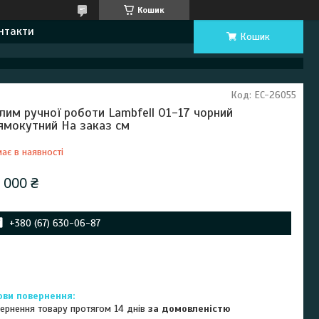
Кошик
нтакти
Кошик
Код:
EC-26055
лим ручної роботи Lambfell 01-17 чорний
ямокутний На заказ см
ає в наявності
 000 ₴
+380 (67) 630-06-87
ернення товару протягом 14 днів
за домовленістю