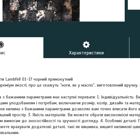
пис
Характеристики
ти Lambfell 01-17 чорний прямокутний
реміум якості, про це скажуть "ноги, як у масло", виготовлений вручну,
з бажаними параметрами має наступні переваги: 1. Індивідуальність: 
шим уподобанням і потребам, включаючи розмір, колір, дизайн та матері
ення килима з бажаними параметрами дозволяє вам точно вписати його в
ишний простір. 3. Якість матеріалів: Ви можете обрати високоякісні мате
 вимогам до зносостійкості та зручності догляду. 4. Особливі деталі:
ете врахувати додаткові деталі, такі як вишивка, вишиті килимові шви 
нікальним.