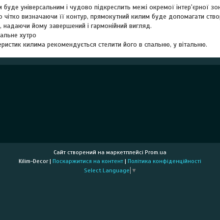
буде універсальним і чудово підкреслить межі окремої інтер'єрної зон
 чітко визначаючи її контур, прямокутний килим буде допомагати ство
, надаючи йому завершений і гармонійний вигляд.
альне хутро
ристик килима рекомендується стелити його в спальню, у вітальню.
Сайт створений на маркетплейсі
Prom.ua
Kilim-Decor |
Поскаржитися на контент
|
Політика конфіденційності
Select Language
▼