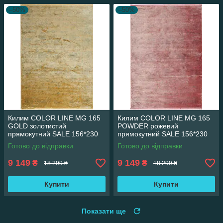
–50%
–50%
Килим COLOR LINE MG 165
Килим COLOR LINE MG 165
GOLD золотистий
POWDER рожевий
прямокутний SALE 156*230
прямокутний SALE 156*230
см
см
Готово до відправки
Готово до відправки
9 149
9 149
₴
₴
18 299 ₴
18 299 ₴
Купити
Купити
Показати ще