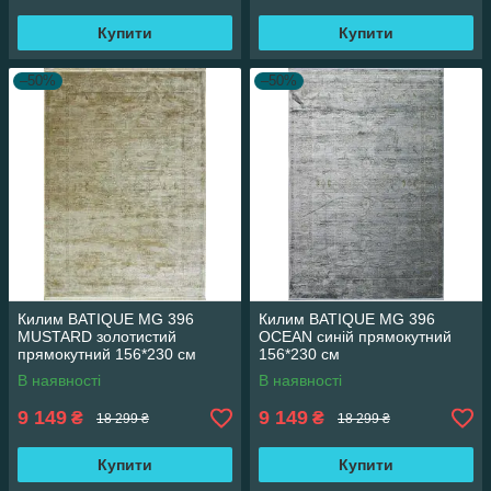
Купити
Купити
–50%
–50%
Килим BATIQUE MG 396
Килим BATIQUE MG 396
MUSTARD золотистий
OCEAN синій прямокутний
прямокутний 156*230 см
156*230 см
В наявності
В наявності
9 149
9 149
₴
₴
18 299 ₴
18 299 ₴
Купити
Купити