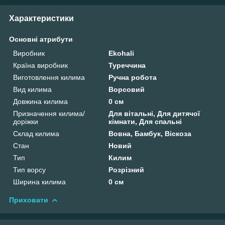
Характеристики
Основні атрибути
Виробник
Ekohali
Країна виробник
Туреччина
Виготовлення килима
Ручна робота
Вид килима
Ворсовий
Довжина килима
0 см
Призначення килима/
Для вітальні, Для дитячої
доріжки
кімнати, Для спальні
Склад килима
Вовна, Бамбук, Віскоза
Стан
Новий
Тип
Килим
Тип ворсу
Розрізний
Ширина килима
0 см
Приховати