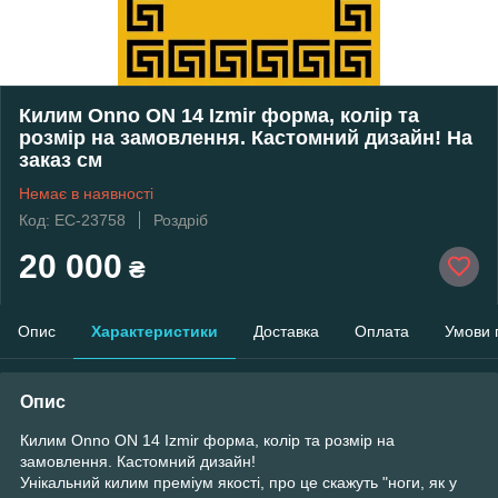
Килим Onno ON 14 Izmir форма, колір та
розмір на замовлення. Кастомний дизайн! На
заказ см
Немає в наявності
Код: EC-23758
Роздріб
20 000
₴
Опис
Характеристики
Доставка
Оплата
Умови 
Опис
Килим Onno ON 14 Izmir форма, колір та розмір на
замовлення. Кастомний дизайн!
Унікальний килим преміум якості, про це скажуть "ноги, як у