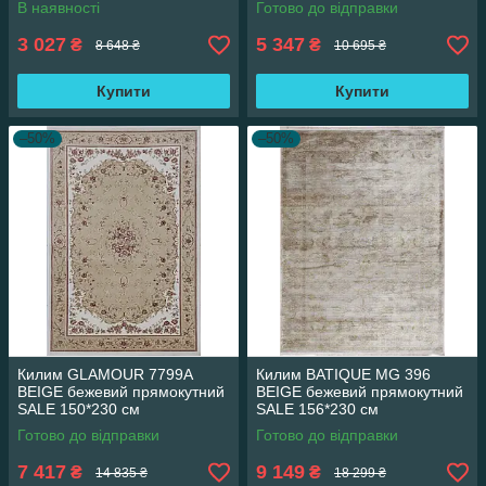
В наявності
Готово до відправки
3 027
5 347
₴
₴
8 648 ₴
10 695 ₴
Купити
Купити
–50%
–50%
Килим GLAMOUR 7799A
Килим BATIQUE MG 396
BEIGE бежевий прямокутний
BEIGE бежевий прямокутний
SALE 150*230 см
SALE 156*230 см
Готово до відправки
Готово до відправки
7 417
9 149
₴
₴
14 835 ₴
18 299 ₴