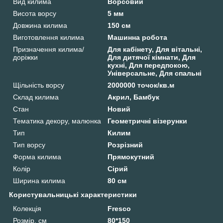
Вид килима
Ворсовий
Висота ворсу
5 мм
Довжина килима
150 см
Виготовлення килима
Машинна робота
Призначення килима/
Для кабінету, Для вітальні,
доріжки
Для дитячої кімнати, Для
кухні, Для передпокою,
Універсальне, Для спальні
Щільність ворсу
2000000 точок/кв.м
Склад килима
Акрил, Бамбук
Стан
Новий
Тематика декору, малюнка
Геометричні візерунки
Тип
Килим
Тип ворсу
Розрізний
Форма килима
Прямокутний
Колір
Сірий
Ширина килима
80 см
Користувальницькі характеристики
Колекція
Fresco
Розмір, см
80*150