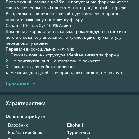
Прямокутний килим є найбільш популярною формою через
свою універсальність і простоту в інтеграції в різні інтер'єри.
Він ідеально впишеться в дизайн, де кожна зона прагне
створити закінчену прямокутну фігуру.
Склад: 40% Бамбук / 60% Акрил
Виходячи з характеристик килима рекомендується стелити
його в спальню, у вітальню, на кухню, в дитячу кімнату, у
передпокій, у кабінет
Переваги високощільних килимів:
1. Служать довше - структура зберігає вигляд та форму.
2. Не притягують пил – антистатичне покриття.
3. Підходять для робота-пилососа.
4. Безпечні для дітей – не припадають пилом, не пахнуть.
Приховати
Характеристики
Основні атрибути
Виробник
Ekohali
Країна виробник
Туреччина