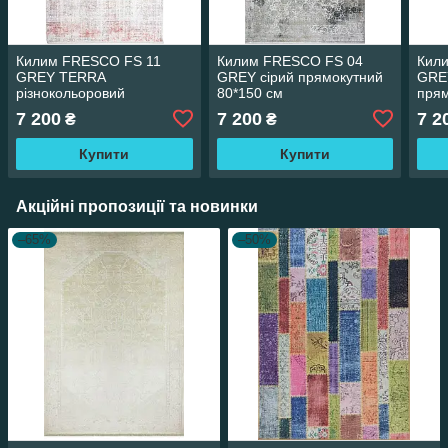
Килим FRESCO FS 11
Килим FRESCO FS 04
Кил
GREY TERRA
GREY сірий прямокутний
GRE
різнокольоровий
80*150 см
прям
прямокутний 80*150 см
7 200
7 200
7 2
₴
₴
Купити
Купити
Акційні пропозиції та новинки
–65%
–50%