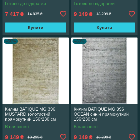
Готово до відправки
Готово до відправки
7 417
9 149
₴
₴
14 835 ₴
18 299 ₴
Купити
Купити
–50%
–50%
Килим BATIQUE MG 396
Килим BATIQUE MG 396
MUSTARD золотистий
OCEAN синій прямокутний
прямокутний 156*230 см
156*230 см
В наявності
В наявності
9 149
9 149
₴
₴
18 299 ₴
18 299 ₴