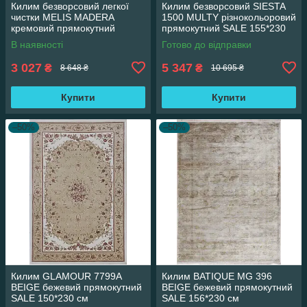
Килим безворсовий легкої
Килим безворсовий SIESTA
чистки MELIS MADERA
1500 MULTY різнокольоровий
кремовий прямокутний
прямокутний SALE 155*230
160*230 см
см
В наявності
Готово до відправки
3 027
5 347
₴
₴
8 648 ₴
10 695 ₴
Купити
Купити
–50%
–50%
Килим GLAMOUR 7799A
Килим BATIQUE MG 396
BEIGE бежевий прямокутний
BEIGE бежевий прямокутний
SALE 150*230 см
SALE 156*230 см