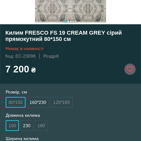
Килим FRESCO FS 19 CREAM GREY сірий
прямокутний 80*150 см
Немає в наявності
Код: EC-23098
Роздріб
7 200
₴
Розмір, см
80*150
160*230
120*180
Довжина килима
150
230
180
Ширина килима