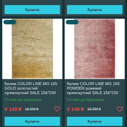
Купити
Купити
–50%
–50%
Килим COLOR LINE MG 165
Килим COLOR LINE MG 165
GOLD золотистий
POWDER рожевий
прямокутний SALE 156*230
прямокутний SALE 156*230
см
см
Готово до відправки
Готово до відправки
9 149
9 149
₴
₴
18 299 ₴
18 299 ₴
Купити
Купити