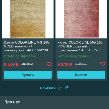
Килим COLOR LINE MG 165
Килим COLOR LINE MG 165
GOLD золотистий
POWDER рожевий
прямокутний SALE 156*230
прямокутний SALE 156*230
см
см
Готово до відправки
Готово до відправки
9 149
9 149
₴
₴
18 299 ₴
18 299 ₴
Купити
Купити
Показати ще
Про нас