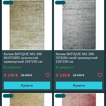
–50%
–50%
Килим BATIQUE MG 396
Килим BATIQUE MG 396
MUSTARD золотистий
OCEAN синій прямокутний
прямокутний 156*230 см
156*230 см
В наявності
В наявності
9 149
9 149
₴
₴
18 299 ₴
18 299 ₴
Купити
Купити
–50%
–50%