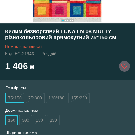
Килим безворсовий LUNA LN 08 MULTY
різнокольоровий прямокутний 75*150 см
Немає в наявності
Код: EC-21946
Роздріб
1 406
₴
Розмір, см
75*150
75*300
120*180
155*230
Довжина килима
150
300
180
230
Ширина килима