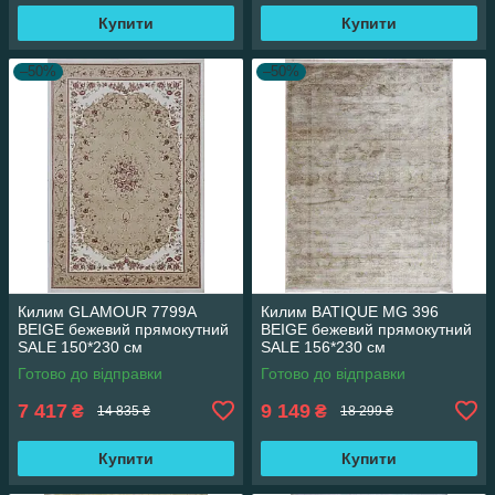
Купити
Купити
–50%
–50%
Килим GLAMOUR 7799A
Килим BATIQUE MG 396
BEIGE бежевий прямокутний
BEIGE бежевий прямокутний
SALE 150*230 см
SALE 156*230 см
Готово до відправки
Готово до відправки
7 417
9 149
₴
₴
14 835 ₴
18 299 ₴
Купити
Купити