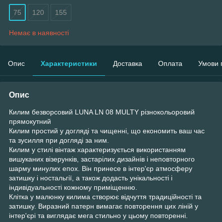
75
120
155
Немає в наявності
Опис
Характеристики
Доставка
Оплата
Умови 
Опис
Килим безворсовий LUNA LN 08 MULTY різнокольоровий
прямокутний
Килим простий у догляді та чищенні, що економить ваш час
та зусилля при догляді за ним.
Килим у стилі вінтаж характеризується використанням
вишуканих візерунків, застарілих дизайнів і неповторного
шарму минулих епох. Він принесе в інтер'єр атмосферу
затишку і ностальгії, а також додасть унікальності і
індивідуальності кожному приміщенню.
Клітка у малюнку килима створює відчуття традиційності та
затишку. Виразний патерн вимагає повторення цих ліній у
інтер'єрі та виглядає мега стильно у цьому повторенні.