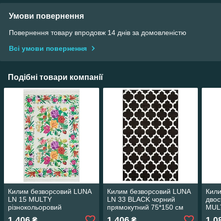
Умови повернення
Повернення товару впродовж 14 днів за домовленістю
Всі умови повернення
Подібні товари компанії
Килим безворсовий LUNA
Килим безворсовий LUNA
Кили
LN 15 MULTY
LN 33 BLACK чорний
двос
різнокольоровий
прямокутний 75*150 см
MULT
прямокутний 75*150 см
прям
1 406
1 406
1 0
₴
₴