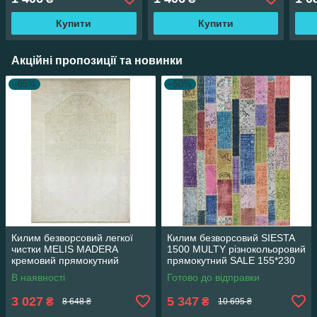
Купити
Купити
Акційні пропозиції та новинки
–65%
–50%
Килим безворсовий легкої
Килим безворсовий SIESTA
чистки MELIS MADERA
1500 MULTY різнокольоровий
кремовий прямокутний
прямокутний SALE 155*230
160*230 см
см
В наявності
Готово до відправки
3 027
5 347
₴
₴
8 648 ₴
10 695 ₴