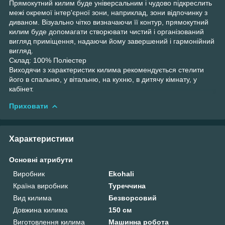
Прямокутний килим буде універсальним і чудово підкреслить
межі окремої інтер'єрної зони, наприклад, зони відпочинку з
диваном. Візуально чітко визначаючи її контур, прямокутний
килим буде допомагати створювати чистий і організований
вигляд приміщення, надаючи йому завершений і гармонійний
вигляд.
Склад: 100% Поліестер
Виходячи з характеристик килима рекомендується стелити
його в спальню, у вітальню, на кухню, в дитячу кімнату, у
кабінет.
Приховати
Характеристики
Основні атрибути
Виробник
Ekohali
Країна виробник
Туреччина
Вид килима
Безворсовий
Довжина килима
150 см
Виготовлення килима
Машинна робота